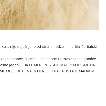
kana nije objašnjeno od strane hodža ili muftija šerijatski
t koga on hoće . Hamdulilah da sam upravo saznao granice
ije jasno jedno: – DA LI MENI POSTAJE MAHREM ILI SME DA
ZME MOJE DETE NA DOJENJE ILI PAK POSTAJE MAHREM