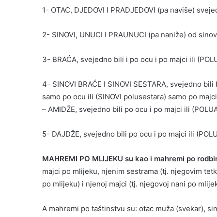
1- OTAC, DJEDOVI I PRADJEDOVI (pa naviše) svejedno
2- SINOVI, UNUCI I PRAUNUCI (pa naniže) od sinova
3- BRAĆA, svejedno bili i po ocu i po majci ili (PO
4- SINOVI BRAĆE I SINOVI SESTARA, svejedno bili bra
samo po ocu ili (SINOVI polusestara) samo po majci
– AMIDŽE, svejedno bili po ocu i po majci ili (POL
5- DAJDŽE, svejedno bili po ocu i po majci ili (PO
MAHREMI PO MLIJEKU su kao i mahremi po rodbin
majci po mlijeku, njenim sestrama (tj. njegovim te
po mlijeku) i njenoj majci (tj. njegovoj nani po mlij
A mahremi po taštinstvu su: otac muža (svekar), si