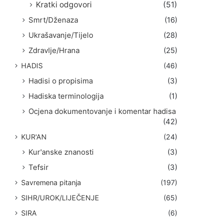
Kratki odgovori
(51)
Smrt/Dženaza
(16)
Ukrašavanje/Tijelo
(28)
Zdravlje/Hrana
(25)
HADIS
(46)
Hadisi o propisima
(3)
Hadiska terminologija
(1)
Ocjena dokumentovanje i komentar hadisa
(42)
KUR'AN
(24)
Kur'anske znanosti
(3)
Tefsir
(3)
Savremena pitanja
(197)
SIHR/UROK/LIJEČENJE
(65)
SIRA
(6)