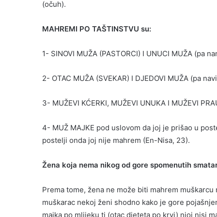
(očuh).
MAHREMI PO TAŠTINSTVU su:
1- SINOVI MUŽA (PASTORCI) I UNUCI MUŽA (pa naniž
2- OTAC MUŽA (SVEKAR) I DJEDOVI MUŽA (pa naviše),
3- MUŽEVI KĆERKI, MUŽEVI UNUKA I MUŽEVI PR
4- MUŽ MAJKE pod uslovom da joj je prišao u postelj
postelji onda joj nije mahrem (En-Nisa, 23).
Žena koja nema nikog od gore spomenutih smata
Prema tome, žena ne može biti mahrem muškarcu ni
muškarac nekoj ženi shodno kako je gore pojašnjeno
majka po mlijeku ti (otac djeteta po krvi) njoj nisi