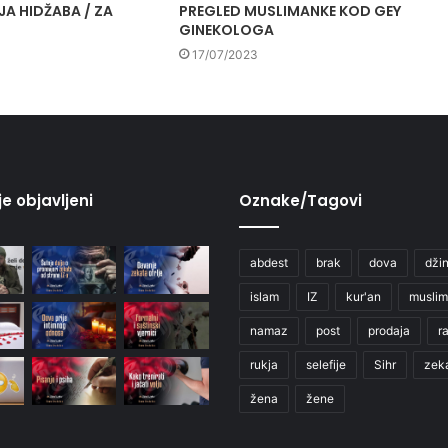
A HIDŽABA / ZA
PREGLED MUSLIMANKE KOD GEY
GINEKOLOGA
17/07/2023
je objavljeni
Oznake/Tagovi
abdest
brak
dova
džin
islam
IZ
kur'an
muslim
namaz
post
prodaja
r
rukja
selefije
Sihr
zek
žena
žene