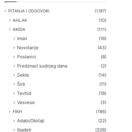
g
a
PITANJA I ODGOVORI
(1.187)
:
AHLAK
(10)
AKIDA
(111)
Iman
(16)
Novotarije
(43)
Poslanici
(8)
Predznaci sudnjeg dana
(2)
Sekte
(14)
Širk
(11)
Tevhid
(18)
Vesvese
(3)
FIKH
(786)
Adabi/Običaji
(22)
Ibadeti
(326)