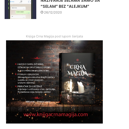
NAZIVANJE SELAMA SAMO SA
“SELAM” BEZ “ALEJKUM”
26/12/2020
Knjiga Crna Magija pod lupom šerijata