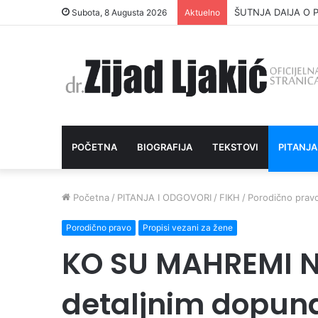
ŠUTNJA DAIJA O P
Subota, 8 Augusta 2026
Aktuelno
POČETNA
BIOGRAFIJA
TEKSTOVI
PITANJA
Početna
/
PITANJA I ODGOVORI
/
FIKH
/
Porodično prav
Porodično pravo
Propisi vezani za žene
KO SU MAHREMI N
detaljnim dopu