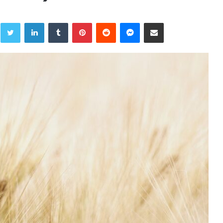
Twitter
LinkedIn
Tumblr
Pinterest
Reddit
Messenger
Share via Email