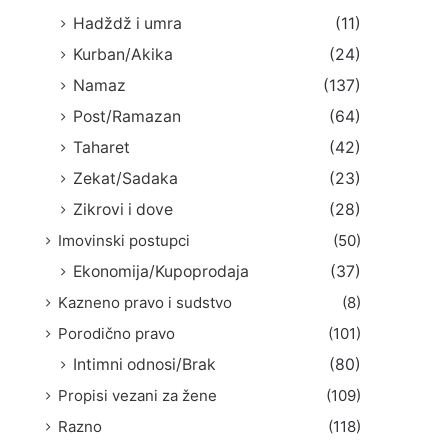
Hadždž i umra
(11)
Kurban/Akika
(24)
Namaz
(137)
Post/Ramazan
(64)
Taharet
(42)
Zekat/Sadaka
(23)
Zikrovi i dove
(28)
Imovinski postupci
(50)
Ekonomija/Kupoprodaja
(37)
Kazneno pravo i sudstvo
(8)
Porodično pravo
(101)
Intimni odnosi/Brak
(80)
Propisi vezani za žene
(109)
Razno
(118)