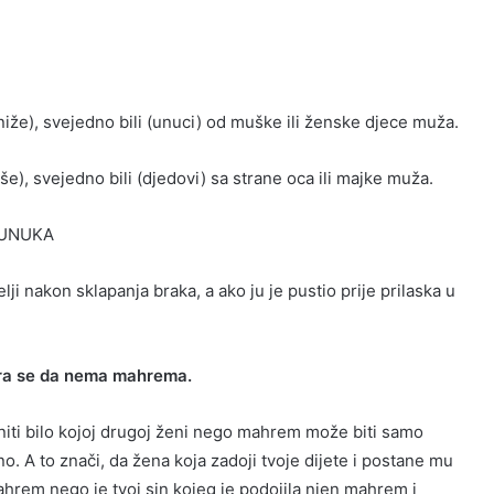
e), svejedno bili (unuci) od muške ili ženske djece muža.
 svejedno bili (djedovi) sa strane oca ili majke muža.
AUNUKA
i nakon sklapanja braka, a ako ju je pustio prije prilaska u
ra se da nema mahrema.
ti bilo kojoj drugoj ženi nego mahrem može biti samo
. A to znači, da žena koja zadoji tvoje dijete i postane mu
 mahrem nego je tvoj sin kojeg je podojila njen mahrem i