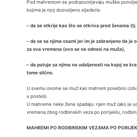
Pod mahremom se podrazumijevaju muške punoljet
kojima je njoj dozvoljeno sljedeće:
– da se otkrije kao što se otkriva pred ženama (tj
– da se sa njima osami jer im je zabranjeno da je 
za sva vremena (ovo se ne odnosi na muža),
– da putuje sa njima na udaljenosti na kojoj se kra
tome slično.
U svemu ovome se muž kao mahrem posebno izdvaja 
u postelji.
U mahreme neke žene spadaju: njen muž (ako je udat
vremena zbog rodbinskih veza po porijeklu, rodbinst
MAHREMI PO RODBINSKIM VEZAMA PO PORIJEK