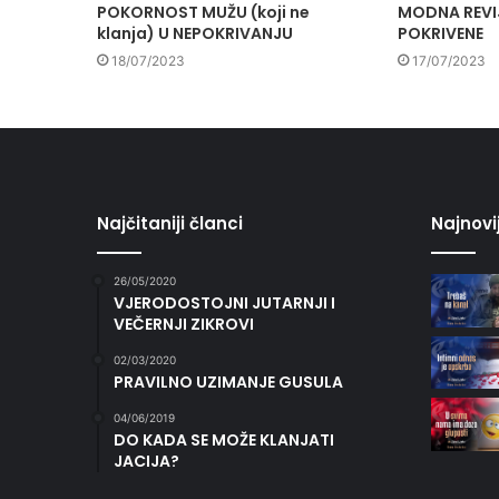
POKORNOST MUŽU (koji ne
MODNA REVIJ
klanja) U NEPOKRIVANJU
POKRIVENE
18/07/2023
17/07/2023
Najčitaniji članci
Najnovi
26/05/2020
VJERODOSTOJNI JUTARNJI I
VEČERNJI ZIKROVI
02/03/2020
PRAVILNO UZIMANJE GUSULA
04/06/2019
DO KADA SE MOŽE KLANJATI
JACIJA?