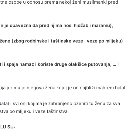
ne osobe u odnosu prema nekoj ženi muslimanki pred
. nije obavezna da pred njima nosi hidžab i maramu),
ožene (zbog rodbinske i taštinske veze i veze po miljeku)
ti i spaja namaz i koriste druge olakšice putovanja, … i
jer mu je njegova žena kojoj je on najbliži mahrem halal
a) i svi oni kojima je zabranjeno oženiti tu ženu za sva
va po mlijeku i veze taštinstva.
LU SU: