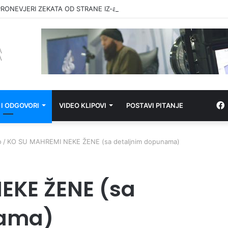
RONEVJERI ZEKATA OD STRANE IZ-a
 I ODGOVORI
VIDEO KLIPOVI
POSTAVI PITANJE
o
/
KO SU MAHREMI NEKE ŽENE (sa detaljnim dopunama)
EKE ŽENE (sa
nama)