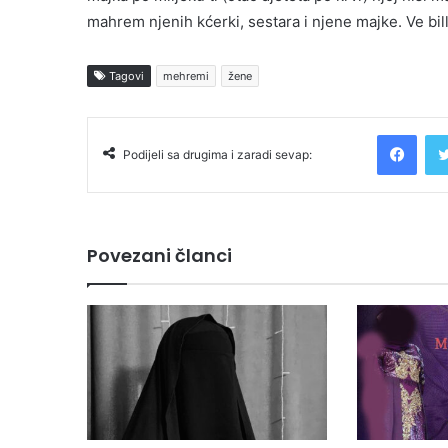
mahrem njenih kćerki, sestara i njene majke. Ve bill
Tagovi
mehremi
žene
Facebook
Podijeli sa drugima i zaradi sevap:
Povezani članci