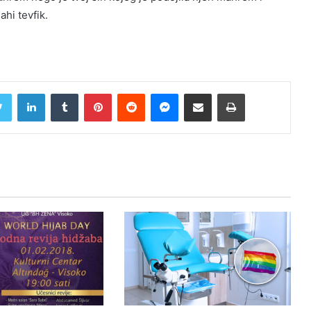
ahi tevfik.
Twitter
LinkedIn
Tumblr
Pinterest
Reddit
Messenger
Share via Email
Print