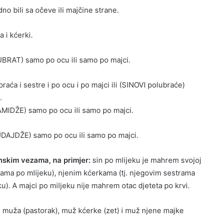
 bili sa očeve ili majčine strane.
 i kćerki.
LUBRAT) samo po ocu ili samo po majci.
ća i sestre i po ocu i po majci ili (SINOVI polubraće)
.
UAMIDŽE) samo po ocu ili samo po majci.
LUDAJDŽE) samo po ocu ili samo po majci.
skim vezama, na primjer:
sin po mlijeku je mahrem svojoj
tkama po mlijeku), njenim kćerkama (tj. njegovim sestrama
eku). A majci po miljeku nije mahrem otac djeteta po krvi.
n muža (pastorak), muž kćerke (zet) i muž njene majke