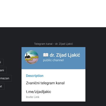
Telegram kanal - dr. Zijad Ljakić
i
ani
amazan
at