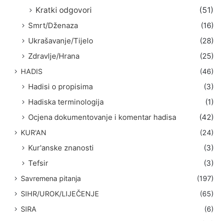
Kratki odgovori
(51)
Smrt/Dženaza
(16)
Ukrašavanje/Tijelo
(28)
Zdravlje/Hrana
(25)
HADIS
(46)
Hadisi o propisima
(3)
Hadiska terminologija
(1)
Ocjena dokumentovanje i komentar hadisa
(42)
KUR'AN
(24)
Kur'anske znanosti
(3)
Tefsir
(3)
Savremena pitanja
(197)
SIHR/UROK/LIJEČENJE
(65)
SIRA
(6)