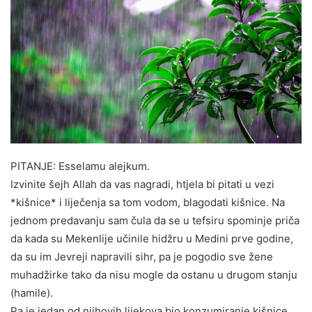
PITANJE: Esselamu alejkum.
Izvinite šejh Allah da vas nagradi, htjela bi pitati u vezi
*kišnice* i liječenja sa tom vodom, blagodati kišnice. Na
jednom predavanju sam čula da se u tefsiru spominje priča
da kada su Mekenlije učinile hidžru u Medini prve godine,
da su im Jevreji napravili sihr, pa je pogodio sve žene
muhadžirke tako da nisu mogle da ostanu u drugom stanju
(hamile).
Pa je jedan od njihovih lijekova bio konzumiranje kišnice