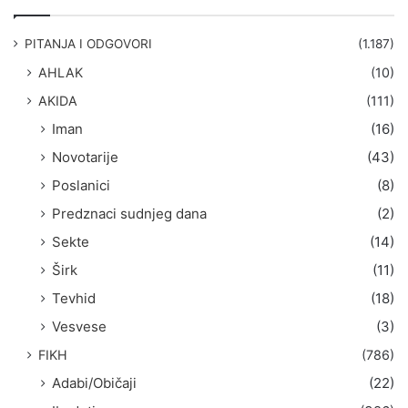
r
a
g
PITANJA I ODGOVORI
(1.187)
a
AHLAK
(10)
:
AKIDA
(111)
Iman
(16)
Novotarije
(43)
Poslanici
(8)
Predznaci sudnjeg dana
(2)
Sekte
(14)
Širk
(11)
Tevhid
(18)
Vesvese
(3)
FIKH
(786)
Adabi/Običaji
(22)