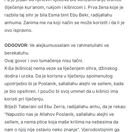
(liječenje kur'anom, rukjom i kišnicom ). Prva žena koje je
razbila taj sihr je bila Esma bint Ebu Bekr, radijallahu
anhuma. Zanima me na koji način se može koristit i da li je
ovo ispravno.
ODGOVOR:
Ve alejkumusselam ve rahmetullahi ve
berekatuhu.
Ovaj govor i ovo tumačenje nisu tačni.
Kiša (kišnica) nema veze sa liječenjem sihra, džinskog
dodira i uroka. Da je korisna u liječenju spomenutog
upotrijebio bi je Poslanik, sallallahu alejhi ve sellem, kada
je bio opsihren. I poučio bi svoj ummet da u kišnici ima
koristi pri liječenju.
Bilježi Taberani od Ebu Zerra, radijallahu anhu, da je rekao:
“Napustio nas je Allahov Poslanik, sallallahu alejhi ve
sellem, a nema ptice koja maše krilima na nebesima da
nam o njoj nije ostavio neko znanje”. Vjerodostojnim ga