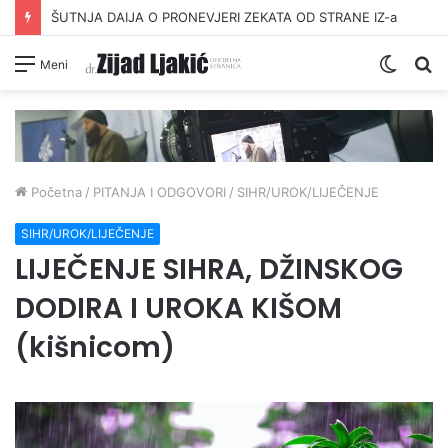
ŠUTNJA DAIJA O PRONEVJERI ZEKATA OD STRANE IZ-a
Switc
Pr
Meni
skin
Početna
/
PITANJA I ODGOVORI
/
SIHR/UROK/LIJEČENJE
SIHR/UROK/LIJEČENJE
LIJEČENJE SIHRA, DŽINSKOG
DODIRA I UROKA KIŠOM
(kišnicom)