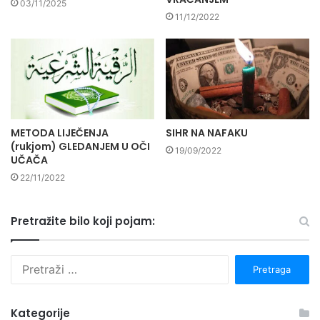
03/11/2025
11/12/2022
METODA LIJEČENJA
SIHR NA NAFAKU
(rukjom) GLEDANJEM U OČI
19/09/2022
UČAČA
22/11/2022
Pretražite bilo koji pojam:
P
r
e
t
Kategorije