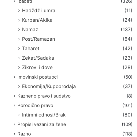
Ibadeti
(326)
Hadždž i umra
(11)
Kurban/Akika
(24)
Namaz
(137)
Post/Ramazan
(64)
Taharet
(42)
Zekat/Sadaka
(23)
Zikrovi i dove
(28)
Imovinski postupci
(50)
Ekonomija/Kupoprodaja
(37)
Kazneno pravo i sudstvo
(8)
Porodično pravo
(101)
Intimni odnosi/Brak
(80)
Propisi vezani za žene
(109)
Razno
(118)