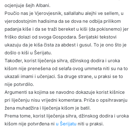
ocjenjuje šejh Albani.
Poučio nas je Vjerovjesnik, sallallahu alejhi ve sellem, u
vjerodostojnim hadisima da se dova ne odbija prilikom
padanja kiše i da se traži bereket u kiši (da pokisnemo) jer
friško dolazi od svoga Gospodara. Šerijatski tekstovi
ukazuju da je kiša čista za abdest i gusul. To je ono što je
došlo o kiši u Šerijatu.
Također, korist liječenja sihra, džinskog dodira i uroka
kišom nije prenešena od selafa ovog ummeta niti su na to
ukazali imami i učenjaci. Sa druge strane, u praksi se to
nije potvrdilo.
Argumenti sa kojima se navodno dokazuje korist kišnice
pri liječenju nisu vrijedni komentara. Priča o opsihravanju
žena muhadžira i liječenja kišom je batil.
Prema tome, korist liječenja sihra, džinskog dodira i uroka
kišom nije potvrđena ni
u Šerijatu
niti u praksi.