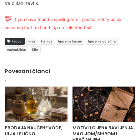
Ve billahi tevfik.
If you have found a spelling error, please, notify us by
selecting that text and
tap
on selected text.
Tagovi
kiša
kišnica
liječenje kišom
liječenje od sihra
muhadžirke
Sihr
Povezani članci
PRODAJA NAUČENE VODE,
MOTIVI I CIJENA BAVLJENJA
ULJA I SLIČNO
MAGIJOM/SIHROM I
VRAČANJEM