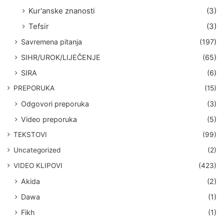
Kur'anske znanosti
(3)
Tefsir
(3)
Savremena pitanja
(197)
SIHR/UROK/LIJEČENJE
(65)
SIRA
(6)
PREPORUKA
(15)
Odgovori preporuka
(3)
Video preporuka
(5)
TEKSTOVI
(99)
Uncategorized
(2)
VIDEO KLIPOVI
(423)
Akida
(2)
Dawa
(1)
Fikh
(1)