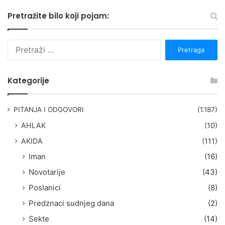
Pretražite bilo koji pojam:
P
r
e
t
Kategorije
r
a
g
PITANJA I ODGOVORI
(1.187)
a
AHLAK
(10)
:
AKIDA
(111)
Iman
(16)
Novotarije
(43)
Poslanici
(8)
Predznaci sudnjeg dana
(2)
Sekte
(14)