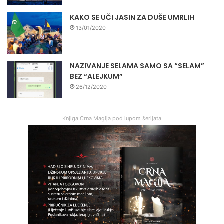
KAKO SE UČI JASIN ZA DUŠE UMRLIH
13/01/2020
NAZIVANJE SELAMA SAMO SA “SELAM”
BEZ “ALEJKUM”
26/12/2020
Knjiga Crna Magija pod lupom šerijata