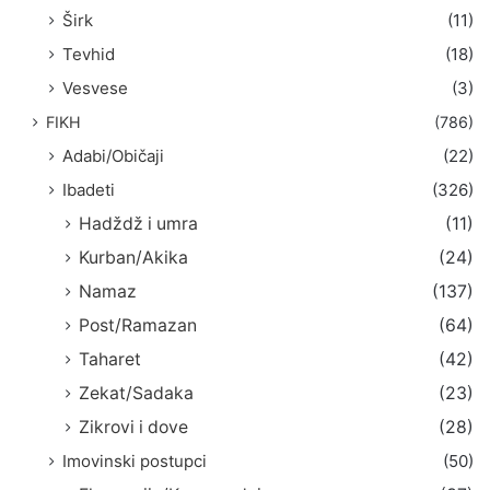
Širk
(11)
Tevhid
(18)
Vesvese
(3)
FIKH
(786)
Adabi/Običaji
(22)
Ibadeti
(326)
Hadždž i umra
(11)
Kurban/Akika
(24)
Namaz
(137)
Post/Ramazan
(64)
Taharet
(42)
Zekat/Sadaka
(23)
Zikrovi i dove
(28)
Imovinski postupci
(50)