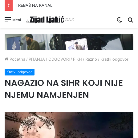
TREBAŠ NA KANAL
Switc
Pr
Meni
skin
Početna
/
PITANJA I ODGOVORI
/
FIKH
/
Razno
/
Kratki odgovori
Kratki odgovori
NAGAZIO NA SIHR KOJI NIJE
NJEMU NAMJENJEN