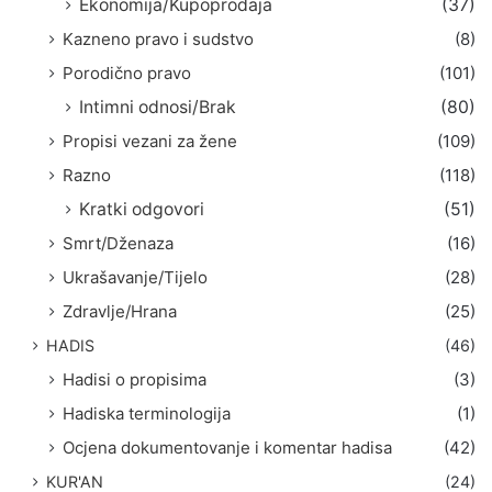
Ekonomija/Kupoprodaja
(37)
Kazneno pravo i sudstvo
(8)
Porodično pravo
(101)
Intimni odnosi/Brak
(80)
Propisi vezani za žene
(109)
Razno
(118)
Kratki odgovori
(51)
Smrt/Dženaza
(16)
Ukrašavanje/Tijelo
(28)
Zdravlje/Hrana
(25)
HADIS
(46)
Hadisi o propisima
(3)
Hadiska terminologija
(1)
Ocjena dokumentovanje i komentar hadisa
(42)
KUR'AN
(24)