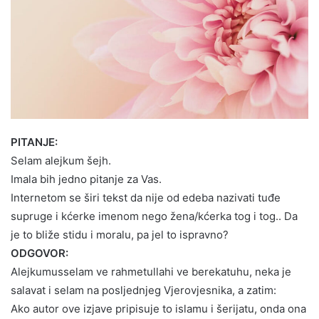
PITANJE:
Selam alejkum šejh.
Imala bih jedno pitanje za Vas.
Internetom se širi tekst da nije od edeba nazivati tuđe
supruge i kćerke imenom nego žena/kćerka tog i tog.. Da
je to bliže stidu i moralu, pa jel to ispravno?
ODGOVOR:
Alejkumusselam ve rahmetullahi ve berekatuhu, neka je
salavat i selam na posljednjeg Vjerovjesnika, a zatim:
Ako autor ove izjave pripisuje to islamu i šerijatu, onda ona