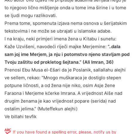
to njegovo lično mišljenje onda u tome ima širine i u tome
se ljudi mogu razlikovati.
Prema tome, spomenuta izjava nema osnova u šerijatskim
tekstovima i ne može se ubrajati u islamske adabe.
I na kraju, neki primjeri imena žena u Kitabu i sunetu:
Kaže Uzvišeni, navodeći riječi majke Merjemine:
“..dala
sam joj ime Merjem, ja nju i potomstvo njeno stavljam pod
Tvoju zaštitu od prokletog šejtana.” (Ali Imran, 36)
Prenosi Ebu Musa el-Ešari da je Poslanik, sallallahu alejhi
ve sellem, rekao: “Mnogo muškaraca je dostiglo stepen
potpune ličnosti, a od žena nije niko, osim Asje žene
Faraona i Merjeme kćerke Imrana. A vrijednost Aiše nad
drugim ženama je kao vrijednost popare (serida) nad
ostalim jelima.” (Muteffekun alejhi)
Ve billahi tevfik
If you have found a spelling error, please, notify us by