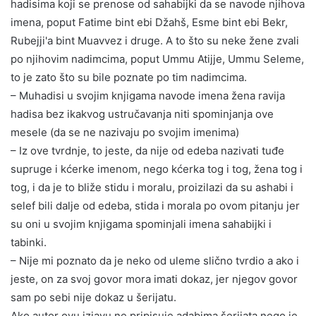
hadisima koji se prenose od sahabijki da se navode njihova
imena, poput Fatime bint ebi Džahš, Esme bint ebi Bekr,
Rubejji'a bint Muavvez i druge. A to što su neke žene zvali
po njihovim nadimcima, poput Ummu Atijje, Ummu Seleme,
to je zato što su bile poznate po tim nadimcima.
– Muhadisi u svojim knjigama navode imena žena ravija
hadisa bez ikakvog ustručavanja niti spominjanja ove
mesele (da se ne nazivaju po svojim imenima)
– Iz ove tvrdnje, to jeste, da nije od edeba nazivati tuđe
supruge i kćerke imenom, nego kćerka tog i tog, žena tog i
tog, i da je to bliže stidu i moralu, proizilazi da su ashabi i
selef bili dalje od edeba, stida i morala po ovom pitanju jer
su oni u svojim knjigama spominjali imena sahabijki i
tabinki.
– Nije mi poznato da je neko od uleme slično tvrdio a ako i
jeste, on za svoj govor mora imati dokaz, jer njegov govor
sam po sebi nije dokaz u šerijatu.
Ako autor ovu izjavu ne pripisuje adabima šerijata nego je