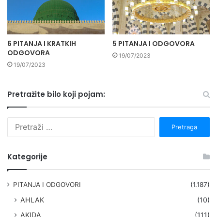
6 PITANJA I KRATKIH
5 PITANJA I ODGOVORA
ODGOVORA
19/07/2023
19/07/2023
Pretražite bilo koji pojam:
P
r
e
t
Kategorije
r
a
g
PITANJA I ODGOVORI
(1.187)
a
AHLAK
(10)
:
AKIDA
(111)