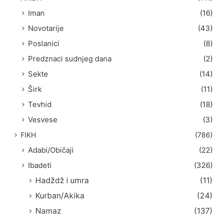
Iman
(16)
Novotarije
(43)
Poslanici
(8)
Predznaci sudnjeg dana
(2)
Sekte
(14)
Širk
(11)
Tevhid
(18)
Vesvese
(3)
FIKH
(786)
Adabi/Običaji
(22)
Ibadeti
(326)
Hadždž i umra
(11)
Kurban/Akika
(24)
Namaz
(137)