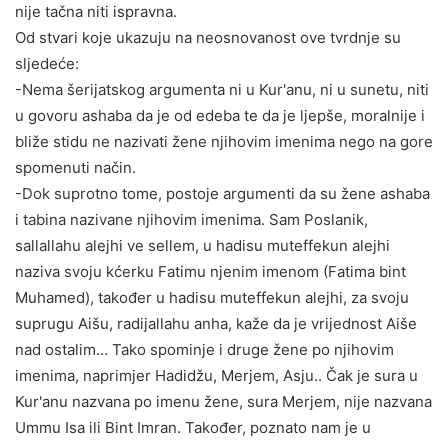
nije tačna niti ispravna.
Od stvari koje ukazuju na neosnovanost ove tvrdnje su
sljedeće:
-Nema šerijatskog argumenta ni u Kur'anu, ni u sunetu, niti
u govoru ashaba da je od edeba te da je ljepše, moralnije i
bliže stidu ne nazivati žene njihovim imenima nego na gore
spomenuti način.
-Dok suprotno tome, postoje argumenti da su žene ashaba
i tabina nazivane njihovim imenima. Sam Poslanik,
sallallahu alejhi ve sellem, u hadisu muteffekun alejhi
naziva svoju kćerku Fatimu njenim imenom (Fatima bint
Muhamed), također u hadisu muteffekun alejhi, za svoju
suprugu Aišu, radijallahu anha, kaže da je vrijednost Aiše
nad ostalim… Tako spominje i druge žene po njihovim
imenima, naprimjer Hadidžu, Merjem, Asju.. Čak je sura u
Kur'anu nazvana po imenu žene, sura Merjem, nije nazvana
Ummu Isa ili Bint Imran. Također, poznato nam je u