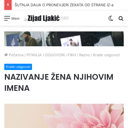
ŠUTNJA DAIJA O PRONEVJERI ZEKATA OD STRANE IZ-a
Switc
Pr
Meni
skin
Početna
/
PITANJA I ODGOVORI
/
FIKH
/
Razno
/
Kratki odgovori
Kratki odgovori
NAZIVANJE ŽENA NJIHOVIM
IMENA