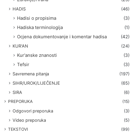
HADIS
(46)
Hadisi o propisima
(3)
Hadiska terminologija
(1)
Ocjena dokumentovanje i komentar hadisa
(42)
KUR'AN
(24)
Kur'anske znanosti
(3)
Tefsir
(3)
Savremena pitanja
(197)
SIHR/UROK/LIJEČENJE
(65)
SIRA
(6)
PREPORUKA
(15)
Odgovori preporuka
(3)
Video preporuka
(5)
TEKSTOVI
(99)