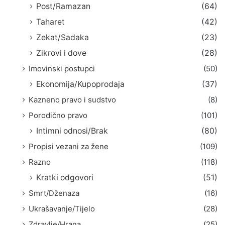
Post/Ramazan
(64)
Taharet
(42)
Zekat/Sadaka
(23)
Zikrovi i dove
(28)
Imovinski postupci
(50)
Ekonomija/Kupoprodaja
(37)
Kazneno pravo i sudstvo
(8)
Porodično pravo
(101)
Intimni odnosi/Brak
(80)
Propisi vezani za žene
(109)
Razno
(118)
Kratki odgovori
(51)
Smrt/Dženaza
(16)
Ukrašavanje/Tijelo
(28)
Zdravlje/Hrana
(25)