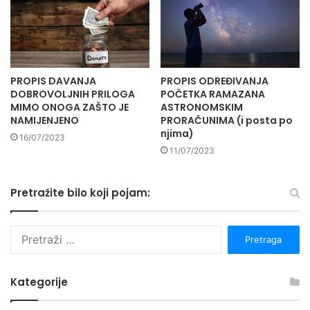
PROPIS DAVANJA
PROPIS ODREĐIVANJA
DOBROVOLJNIH PRILOGA
POČETKA RAMAZANA
MIMO ONOGA ZAŠTO JE
ASTRONOMSKIM
NAMIJENJENO
PRORAČUNIMA (i posta po
njima)
16/07/2023
11/07/2023
Pretražite bilo koji pojam:
P
r
e
t
Kategorije
r
a