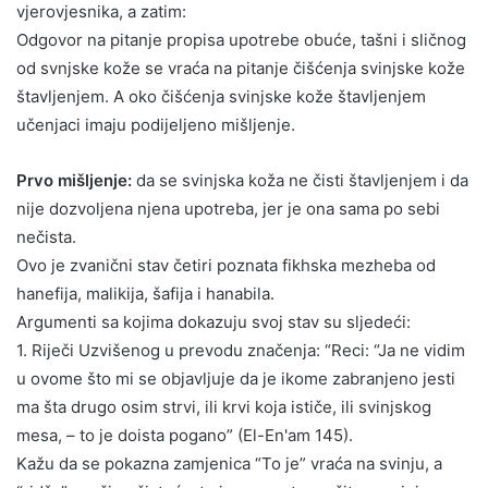
vjerovjesnika, a zatim:
Odgovor na pitanje propisa upotrebe obuće, tašni i sličnog
od svnjske kože se vraća na pitanje čišćenja svinjske kože
štavljenjem. A oko čišćenja svinjske kože štavljenjem
učenjaci imaju podijeljeno mišljenje.
Prvo mišljenje:
da se svinjska koža ne čisti štavljenjem i da
nije dozvoljena njena upotreba, jer je ona sama po sebi
nečista.
Ovo je zvanični stav četiri poznata fikhska mezheba od
hanefija, malikija, šafija i hanabila.
Argumenti sa kojima dokazuju svoj stav su sljedeći:
1. Riječi Uzvišenog u prevodu značenja: “Reci: “Ja ne vidim
u ovome što mi se objavljuje da je ikome zabranjeno jesti
ma šta drugo osim strvi, ili krvi koja ističe, ili svinjskog
mesa, – to je doista pogano” (El-En'am 145).
Kažu da se pokazna zamjenica “To je” vraća na svinju, a