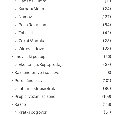
Hadždž i umra
(11)
Kurban/Akika
(24)
Namaz
(137)
Post/Ramazan
(64)
Taharet
(42)
Zekat/Sadaka
(23)
Zikrovi i dove
(28)
Imovinski postupci
(50)
Ekonomija/Kupoprodaja
(37)
Kazneno pravo i sudstvo
(8)
Porodično pravo
(101)
Intimni odnosi/Brak
(80)
Propisi vezani za žene
(109)
Razno
(118)
Kratki odgovori
(51)