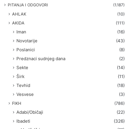
g
PITANJA I ODGOVORI
(1.187)
a
AHLAK
(10)
:
AKIDA
(111)
Iman
(16)
Novotarije
(43)
Poslanici
(8)
Predznaci sudnjeg dana
(2)
Sekte
(14)
Širk
(11)
Tevhid
(18)
Vesvese
(3)
FIKH
(786)
Adabi/Običaji
(22)
Ibadeti
(326)