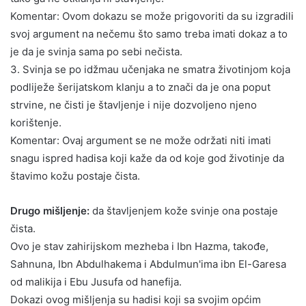
Komentar: Ovom dokazu se može prigovoriti da su izgradili
svoj argument na nečemu što samo treba imati dokaz a to
je da je svinja sama po sebi nečista.
3. Svinja se po idžmau učenjaka ne smatra životinjom koja
podliježe šerijatskom klanju a to znači da je ona poput
strvine, ne čisti je štavljenje i nije dozvoljeno njeno
korištenje.
Komentar: Ovaj argument se ne može održati niti imati
snagu ispred hadisa koji kaže da od koje god životinje da
štavimo kožu postaje čista.
Drugo mišljenje:
da štavljenjem kože svinje ona postaje
čista.
Ovo je stav zahirijskom mezheba i Ibn Hazma, takođe,
Sahnuna, Ibn Abdulhakema i Abdulmun'ima ibn El-Garesa
od malikija i Ebu Jusufa od hanefija.
Dokazi ovog mišljenja su hadisi koji sa svojim općim