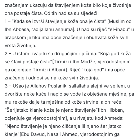
značenjem ukazuju da štavljenjem kože bilo koje životinje
ona postaje čista. Od tih hadisa su sljedeći:
1 – “Kada se izvrši štavljenje kože ona je čista” [Muslim od
Ibn Abbasa, radijallahu anhuma]. U hadisu riječ “el-ihabu” u
arapskom jeziku ima opće značenje i obuhvata kože svih
vrsta životinja.
2 – U istom rivajetu sa drugačijim riječima: “Koja god koža
se štavi postaje čista”[Tirmizi i Ibn Madže, vjerodostojnim
ga ocjenjuje Tirmizi i Albani]. Riječ “koja god” ima opće
značenje i odnosi se na kože svih životinja.
3 – Ušao je Allahov Poslanik, sallallahu alejhi ve sellem, u
dvorište neke kuće i napio se vode iz obješene mješine, pa
mu rekoše da je ta mješina od kože strvine, a on reče:
“Šerijatsko klanje kože je njeno štavljenje”[Ibn Hibban,
ocjenjuje ga vjerodostojnim], a u rivajetu kod Ahmeda:
“Njeno štavljenje je njeno čišćenje ili njeno šerijatsko
klanje”[Ebu Davud, Nesa i Ahmed, vjerodostojnim ga