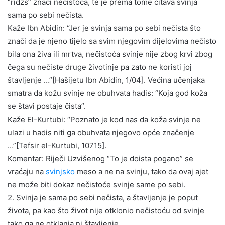
“ridžs” znači nečistoća, te je prema tome čitava svinja
sama po sebi nečista.
Kaže Ibn Abidin: “Jer je svinja sama po sebi nečista što
znači da je njeno tijelo sa svim njegovim dijelovima nečisto
bila ona živa ili mrtva, nečistoća svinje nije zbog krvi zbog
čega su nečiste druge životinje pa zato ne koristi joj
štavljenje …”[Hašijetu Ibn Abidin, 1/04]. Većina učenjaka
smatra da kožu svinje ne obuhvata hadis: “Koja god koža
se štavi postaje čista”.
Kaže El-Kurtubi: “Poznato je kod nas da koža svinje ne
ulazi u hadis niti ga obuhvata njegovo opće značenje
…”[Tefsir el-Kurtubi, 10715].
Komentar: Riječi Uzvišenog “To je doista pogano” se
vraćaju na
svinjsko
meso a ne na svinju, tako da ovaj ajet
ne može biti dokaz nečistoće svinje same po sebi.
2. Svinja je sama po sebi nečista, a štavljenje je poput
života, pa kao što život nije otklonio nečistoću od svinje
tako ga ne otklanja ni štavljenje.