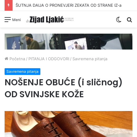
ŠUTNJA DAIJA O PRONEVJERI ZEKATA OD STRANE IZ-a
Switc
Pr
Meni
skin
Početna
/
PITANJA I ODGOVORI
/
Savremena pitanja
Savremena pitanja
NOŠENJE OBUĆE (i sličnog)
OD SVINJSKE KOŽE