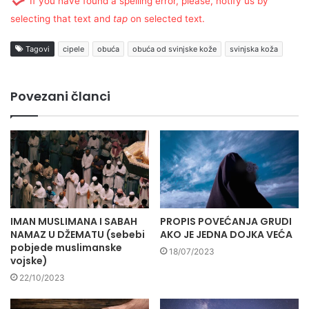
If you have found a spelling error, please, notify us by
selecting that text and
tap
on selected text.
Tagovi
cipele
obuća
obuća od svinjske kože
svinjska koža
Povezani članci
IMAN MUSLIMANA I SABAH
PROPIS POVEĆANJA GRUDI
NAMAZ U DŽEMATU (sebebi
AKO JE JEDNA DOJKA VEĆA
pobjede muslimanske
18/07/2023
vojske)
22/10/2023