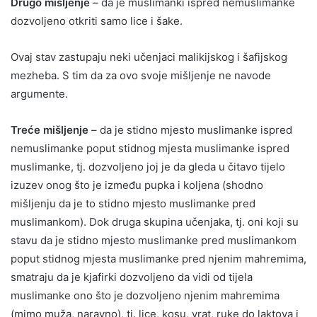
Drugo mišljenje
– da je muslimanki ispred nemuslimanke
dozvoljeno otkriti samo lice i šake.
Ovaj stav zastupaju neki učenjaci malikijskog i šafijskog
mezheba. S tim da za ovo svoje mišljenje ne navode
argumente.
Treće mišljenje
– da je stidno mjesto muslimanke ispred
nemuslimanke poput stidnog mjesta muslimanke ispred
muslimanke, tj. dozvoljeno joj je da gleda u čitavo tijelo
izuzev onog što je između pupka i koljena (shodno
mišljenju da je to stidno mjesto muslimanke pred
muslimankom). Dok druga skupina učenjaka, tj. oni koji su
stavu da je stidno mjesto muslimanke pred muslimankom
poput stidnog mjesta muslimanke pred njenim mahremima,
smatraju da je kjafirki dozvoljeno da vidi od tijela
muslimanke ono što je dozvoljeno njenim mahremima
(mimo muža, naravno), tj. lice, kosu, vrat, ruke do laktova i