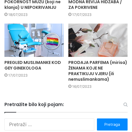
POKORNOST MUŽU (koji ne
MODNA REVIJA HIDŽABA /
klanja) U NEPOKRIVANJU
ZA POKRIVENE
18/07/2023
17/07/2023
PREGLED MUSLIMANKE KOD
PRODAJA PARFEMA (mirisa)
GEY GINEKOLOGA
ŽENAMA KOJE NE
PRAKTIKUJU VJERU (ili
17/07/2023
nemuslimankama)
16/07/2023
Pretražite bilo koji pojam:
P
r