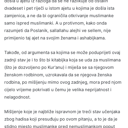
došla u ajetu iz razloga da se ne razlikuje od ostalih
dvadeset i pet riječi u istom ajetu u kojima je došla ista
zamjenica, a ne da bi ograničila otkrivanje muslimanke
samo ispred muslimanki. A u protivnom, kako onda
razumjeti da Poslanik, sallallahu alejhi ve sellem, nije
primijenio taj ajet na svojim ženama i ashabijkama.
Takođe, od argumenta sa kojima se može poduprijeti ovaj
zadnji stav je i to što bi kitabijka koja se uda za muslimana
(što je dozvoljeno po Kur'anu) i miješa se sa njegovom
ženskom rodbinom, uzrokavala da se njegova ženska
rodbina, po mišljenju mimo ovog zadnjeg, mora pred njom
cijelo vrijeme pokrivati u čemu je velika neprijatnost i
nelagodnost.
Mišljenje koje je najbliže ispravnom je treći stav učenjaka
zbog hadisa koji presuđuju po ovom pitanju, a to je da je
stidno mjesto muslimanke pred nemuslimankom poput