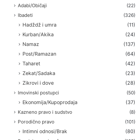
Adabi/Običaji
(22)
Ibadeti
(326)
Hadždž i umra
(11)
Kurban/Akika
(24)
Namaz
(137)
Post/Ramazan
(64)
Taharet
(42)
Zekat/Sadaka
(23)
Zikrovi i dove
(28)
Imovinski postupci
(50)
Ekonomija/Kupoprodaja
(37)
Kazneno pravo i sudstvo
(8)
Porodično pravo
(101)
Intimni odnosi/Brak
(80)