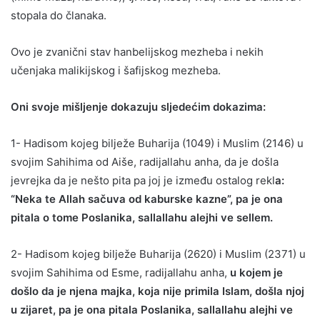
stopala do članaka.
Ovo je zvanični stav hanbelijskog mezheba i nekih
učenjaka malikijskog i šafijskog mezheba.
Oni svoje mišljenje dokazuju sljedećim dokazima:
1- Hadisom kojeg bilježe Buharija (1049) i Muslim (2146) u
svojim Sahihima od Aiše, radijallahu anha, da je došla
jevrejka da je nešto pita pa joj je između ostalog rekl
a:
“Neka te Allah sačuva od kaburske kazne”, pa je ona
pitala o tome Poslanika, sallallahu alejhi ve sellem.
2- Hadisom kojeg bilježe Buharija (2620) i Muslim (2371) u
svojim Sahihima od Esme, radijallahu anha,
u kojem je
došlo da je njena majka, koja nije primila Islam, došla njoj
u zijaret, pa je ona pitala Poslanika, sallallahu alejhi ve