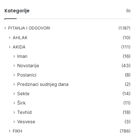
e
t
Kategorije
r
a
g
PITANJA I ODGOVORI
(1.187)
a
AHLAK
(10)
:
AKIDA
(111)
Iman
(16)
Novotarije
(43)
Poslanici
(8)
Predznaci sudnjeg dana
(2)
Sekte
(14)
Širk
(11)
Tevhid
(18)
Vesvese
(3)
FIKH
(786)