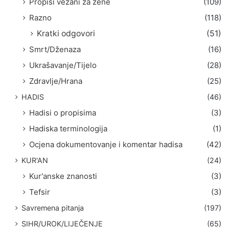
Propisi vezani za žene
(109)
Razno
(118)
Kratki odgovori
(51)
Smrt/Dženaza
(16)
Ukrašavanje/Tijelo
(28)
Zdravlje/Hrana
(25)
HADIS
(46)
Hadisi o propisima
(3)
Hadiska terminologija
(1)
Ocjena dokumentovanje i komentar hadisa
(42)
KUR'AN
(24)
Kur'anske znanosti
(3)
Tefsir
(3)
Savremena pitanja
(197)
SIHR/UROK/LIJEČENJE
(65)