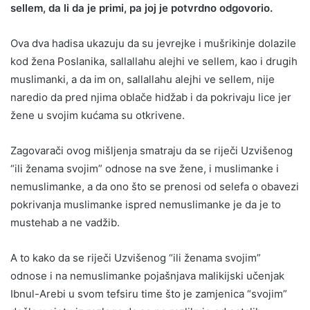
sellem, da li da je primi, pa joj je potvrdno odgovorio.
Ova dva hadisa ukazuju da su jevrejke i mušrikinje dolazile
kod žena Poslanika, sallallahu alejhi ve sellem, kao i drugih
muslimanki, a da im on, sallallahu alejhi ve sellem, nije
naredio da pred njima oblače hidžab i da pokrivaju lice jer
žene u svojim kućama su otkrivene.
Zagovarači ovog mišljenja smatraju da se riječi Uzvišenog
“ili ženama svojim” odnose na sve žene, i muslimanke i
nemuslimanke, a da ono što se prenosi od selefa o obavezi
pokrivanja muslimanke ispred nemuslimanke je da je to
mustehab a ne vadžib.
A to kako da se riječi Uzvišenog “ili ženama svojim”
odnose i na nemuslimanke pojašnjava malikijski učenjak
Ibnul-Arebi u svom tefsiru time što je zamjenica “svojim”