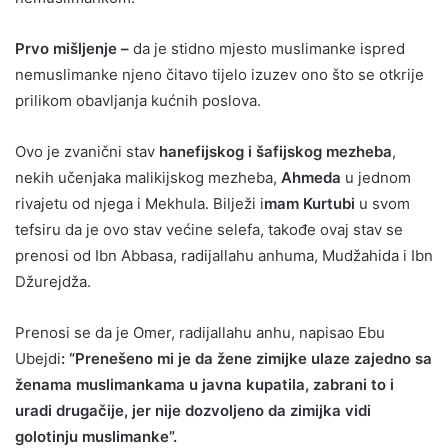
Prvo mišljenje –
da je stidno mjesto muslimanke ispred
nemuslimanke njeno čitavo tijelo izuzev ono što se otkrije
prilikom obavljanja kućnih poslova.
Ovo je zvanični stav
hanefijskog i šafijskog mezheba
,
nekih učenjaka malikijskog mezheba,
Ahmeda
u jednom
rivajetu od njega i Mekhula. Bilježi i
mam Kurtubi
u svom
tefsiru da je ovo stav većine selefa, takođe ovaj stav se
prenosi od Ibn Abbasa, radijallahu anhuma, Mudžahida i Ibn
Džurejdža.
Prenosi se da je Omer, radijallahu anhu, napisao Ebu
Ubejdi
: “Prenešeno mi je da žene zimijke ulaze zajedno sa
ženama muslimankama u javna kupatila, zabrani to i
uradi drugačije, jer nije dozvoljeno da zimijka vidi
golotinju muslimanke”.