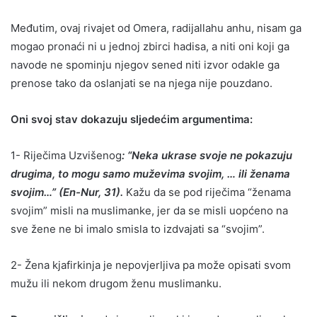
Međutim, ovaj rivajet od Omera, radijallahu anhu, nisam ga
mogao pronaći ni u jednoj zbirci hadisa, a niti oni koji ga
navode ne spominju njegov sened niti izvor odakle ga
prenose tako da oslanjati se na njega nije pouzdano.
Oni svoj stav dokazuju sljedećim argumentima:
1- Riječima Uzvišenog
: “Neka ukrase svoje ne pokazuju
drugima, to mogu samo muževima svojim, … ili ženama
svojim…” (En-Nur, 31).
Kažu da se pod riječima “ženama
svojim” misli na muslimanke, jer da se misli uopćeno na
sve žene ne bi imalo smisla to izdvajati sa “svojim”.
2- Žena kjafirkinja je nepovjerljiva pa može opisati svom
mužu ili nekom drugom ženu muslimanku.