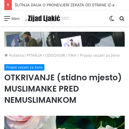
ŠUTNJA DAIJA O PRONEVJERI ZEKATA OD STRANE IZ-a
Switc
Pr
Meni
skin
Početna
/
PITANJA I ODGOVORI
/
FIKH
/
Propisi vezani za žene
Propisi vezani za žene
OTKRIVANJE (stidno mjesto)
MUSLIMANKE PRED
NEMUSLIMANKOM