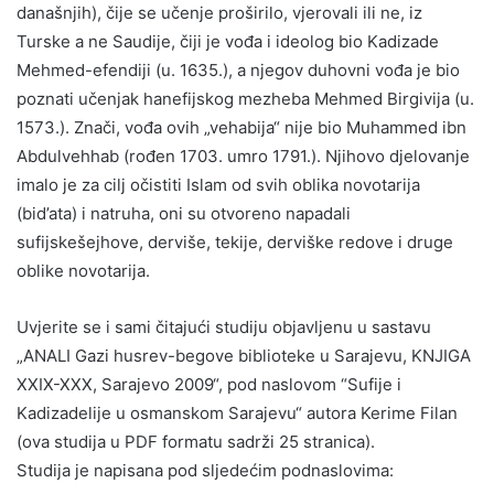
današnjih), čije se učenje proširilo, vjerovali ili ne, iz
Turske a ne Saudije, čiji je vođa i ideolog bio Kadizade
Mehmed-efendiji (u. 1635.), a njegov duhovni vođa je bio
poznati učenjak hanefijskog mezheba Mehmed Birgivija (u.
1573.). Znači, vođa ovih „vehabija“ nije bio Muhammed ibn
Abdulvehhab (rođen 1703. umro 1791.). Njihovo djelovanje
imalo je za cilj očistiti Islam od svih oblika novotarija
(bid’ata) i natruha, oni su otvoreno napadali
sufijskešejhove, derviše, tekije, derviške redove i druge
oblike novotarija.
Uvjerite se i sami čitajući studiju objavljenu u sastavu
„ANALI Gazi husrev-begove biblioteke u Sarajevu, KNJIGA
XXIX-XXX, Sarajevo 2009“, pod naslovom “Sufije i
Kadizadelije u osmanskom Sarajevu“ autora Kerime Filan
(ova studija u PDF formatu sadrži 25 stranica).
Studija je napisana pod sljedećim podnaslovima: