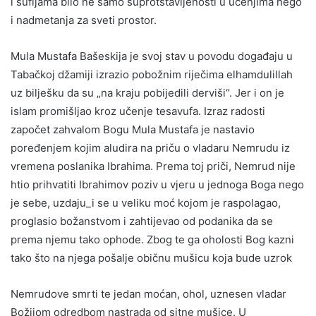
i sufijama bilo ne samo suprotstavljenosti u učenjima nego
i nadmetanja za sveti prostor.
Mula Mustafa Bašeskija je svoj stav u povodu događaju u
Tabačkoj džamiji izrazio pobožnim riječima elhamdulillah
uz bilješku da su „na kraju pobijedili derviši“. Jer i on je
islam promišljao kroz učenje tesavufa. Izraz radosti
započet zahvalom Bogu Mula Mustafa je nastavio
poređenjem kojim aludira na priču o vladaru Nemrudu iz
vremena poslanika Ibrahima. Prema toj priči, Nemrud nije
htio prihvatiti Ibrahimov poziv u vjeru u jednoga Boga nego
je sebe, uzdaju_i se u veliku moć kojom je raspolagao,
proglasio božanstvom i zahtijevao od podanika da se
prema njemu tako ophode. Zbog te ga oholosti Bog kazni
tako što na njega pošalje običnu mušicu koja bude uzrok
Nemrudove smrti te jedan moćan, ohol, uznesen vladar
Božijom odredbom nastrada od sitne mušice. U