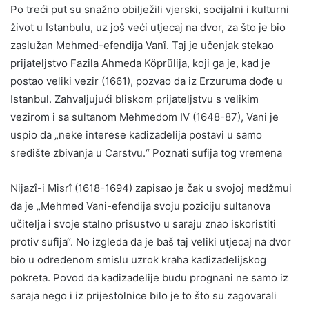
Po treći put su snažno obilježili vjerski, socijalni i kulturni
život u Istanbulu, uz još veći utjecaj na dvor, za što je bio
zaslužan Mehmed-efendija Vanî. Taj je učenjak stekao
prijateljstvo Fazila Ahmeda Köprülija, koji ga je, kad je
postao veliki vezir (1661), pozvao da iz Erzuruma dođe u
Istanbul. Zahvaljujući bliskom prijateljstvu s velikim
vezirom i sa sultanom Mehmedom IV (1648-87), Vani je
uspio da „neke interese kadizadelija postavi u samo
središte zbivanja u Carstvu.“ Poznati sufija tog vremena
Nijazî-i Misrî (1618-1694) zapisao je čak u svojoj medžmui
da je „Mehmed Vani-efendija svoju poziciju sultanova
učitelja i svoje stalno prisustvo u saraju znao iskoristiti
protiv sufija“. No izgleda da je baš taj veliki utjecaj na dvor
bio u određenom smislu uzrok kraha kadizadelijskog
pokreta. Povod da kadizadelije budu prognani ne samo iz
saraja nego i iz prijestolnice bilo je to što su zagovarali