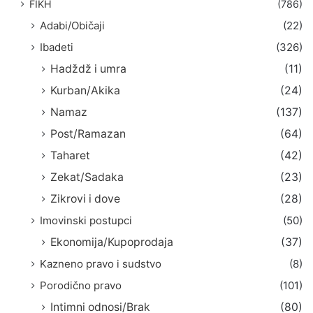
FIKH
(786)
Adabi/Običaji
(22)
Ibadeti
(326)
Hadždž i umra
(11)
Kurban/Akika
(24)
Namaz
(137)
Post/Ramazan
(64)
Taharet
(42)
Zekat/Sadaka
(23)
Zikrovi i dove
(28)
Imovinski postupci
(50)
Ekonomija/Kupoprodaja
(37)
Kazneno pravo i sudstvo
(8)
Porodično pravo
(101)
Intimni odnosi/Brak
(80)