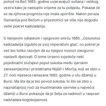
pohod na Beč 1683. godine uvjeravajući sultana i velikog
vezira kako je nastupilo vrijeme za tu pobjedu. Pokazat će
se da njihova prognoza nije imala uporište. Nakon poraza
Osmanlija pod Bečom u prijestolnici se više nije dogodio
veliki pokret kadizadelija.
S Vanijevim odlaskom i njegovom smrću 1685. „čistunstvo
kadizadelija izgubilo je svoj imperativni glas“, no pokret je
već bio toliko razvijen da su njegovi nosioci zasigurno
nastavili djelovati. O tome izravno svjedoče neki
pojedinačni slučajevi poput sukoba među vjerskim
zanesenjacima i pristalicama Nijâzî-i Misrîja, koji se zbio u
27. noći mjeseca ramazana 1692. godine u Ulu džamiji u
Bursi. Ma šta da je bio povod sukoba, to što se zbio u
najznačajnijoj noći za muslimanske vjernike u najvećoj
džamiji u Bursi pokazuje da je želja za nadmoći u raspravi
nadvladala bogobojaznost.