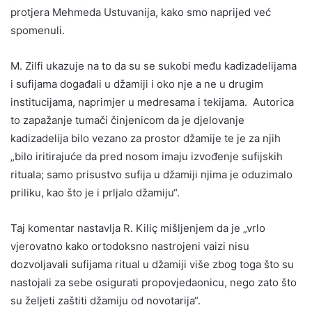
protjera Mehmeda Ustuvanija, kako smo naprijed već
spomenuli.
M. Zilfi ukazuje na to da su se sukobi među kadizadelijama
i sufijama događali u džamiji i oko nje a ne u drugim
institucijama, naprimjer u medresama i tekijama. Autorica
to zapažanje tumači činjenicom da je djelovanje
kadizadelija bilo vezano za prostor džamije te je za njih
„bilo iritirajuće da pred nosom imaju izvođenje sufijskih
rituala; samo prisustvo sufija u džamiji njima je oduzimalo
priliku, kao što je i prljalo džamiju“.
Taj komentar nastavlja R. Kiliç mišljenjem da je „vrlo
vjerovatno kako ortodoksno nastrojeni vaizi nisu
dozvoljavali sufijama ritual u džamiji više zbog toga što su
nastojali za sebe osigurati propovjedaonicu, nego zato što
su željeti zaštiti džamiju od novotarija“.