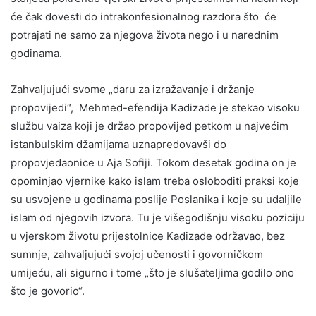
će čak dovesti do intrakonfesionalnog razdora što će
potrajati ne samo za njegova života nego i u narednim
godinama.
Zahvaljujući svome „daru za izražavanje i držanje
propovijedi“, Mehmed-efendija Kadizade je stekao visoku
službu vaiza koji je držao propovijed petkom u najvećim
istanbulskim džamijama uznapredovavši do
propovjedaonice u Aja Sofiji. Tokom desetak godina on je
opominjao vjernike kako islam treba osloboditi praksi koje
su usvojene u godinama poslije Poslanika i koje su udaljile
islam od njegovih izvora. Tu je višegodišnju visoku poziciju
u vjerskom životu prijestolnice Kadizade održavao, bez
sumnje, zahvaljujući svojoj učenosti i govorničkom
umijeću, ali sigurno i tome „što je slušateljima godilo ono
što je govorio“.