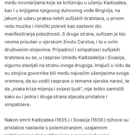
među novotarijama koje se kritiziraju u učenju Kadizadea,
kao i u knjigama njegovog duhovnog vođe Birgivija, na
jakom je udaru praksa nekih sufijskih bratstava, u prvom
redu muzika i ritmički pokreti kao sastavni dio
manifestiranja pobožnosti. S druge strane, sufizam je bio
veoma prisutan u vjerskom životu Carstva, i to u svim
društvenim slojevima. Pripadnici i simpatizeri sufijskih
bratstava su se, u raspravi između Kadizadelija i Sivasija,
sigurno stavljali na stranu ovoga drugoga. Imajući u vidu da
su obojica govornika bili među najvećim ušenjacima svoga
vremena, da su vodili rasprave o temama vjerske naravi, te
da „svaka kriza mijenja i svijest ljudi“, nije teško zamisliti
kako su i jedna i druga strana stjecala pristalice i
simpatizere.
Nakon smrti Kadizadea (1635.) i Sivasija (1639.) njihove su
pristalice nastavile s polemiziranjem, uzajamnim