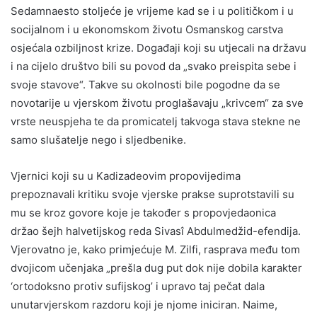
Sedamnaesto stoljeće je vrijeme kad se i u političkom i u
socijalnom i u ekonomskom životu Osmanskog carstva
osjećala ozbiljnost krize. Događaji koji su utjecali na državu
i na cijelo društvo bili su povod da „svako preispita sebe i
svoje stavove“. Takve su okolnosti bile pogodne da se
novotarije u vjerskom životu proglašavaju „krivcem“ za sve
vrste neuspjeha te da promicatelj takvoga stava stekne ne
samo slušatelje nego i sljedbenike.
Vjernici koji su u Kadizadeovim propovijedima
prepoznavali kritiku svoje vjerske prakse suprotstavili su
mu se kroz govore koje je također s propovjedaonica
držao šejh halvetijskog reda Sivasî Abdulmedžid-efendija.
Vjerovatno je, kako primjećuje M. Zilfi, rasprava među tom
dvojicom učenjaka „prešla dug put dok nije dobila karakter
‘ortodoksno protiv sufijskog’ i upravo taj pečat dala
unutarvjerskom razdoru koji je njome iniciran. Naime,