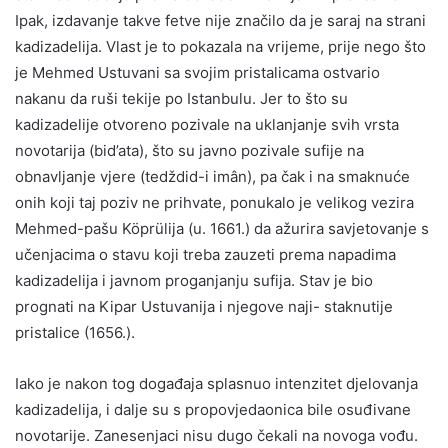
Ipak, izdavanje takve fetve nije značilo da je saraj na strani
kadizadelija. Vlast je to pokazala na vrijeme, prije nego što
je Mehmed Ustuvani sa svojim pristalicama ostvario
nakanu da ruši tekije po Istanbulu. Jer to što su
kadizadelije otvoreno pozivale na uklanjanje svih vrsta
novotarija (bid’ata), što su javno pozivale sufije na
obnavljanje vjere (tedždid-i imân), pa čak i na smaknuće
onih koji taj poziv ne prihvate, ponukalo je velikog vezira
Mehmed-pašu Köprülija (u. 1661.) da ažurira savjetovanje s
učenjacima o stavu koji treba zauzeti prema napadima
kadizadelija i javnom proganjanju sufija. Stav je bio
prognati na Kipar Ustuvanija i njegove naji- staknutije
pristalice (1656.).
Iako je nakon tog događaja splasnuo intenzitet djelovanja
kadizadelija, i dalje su s propovjedaonica bile osuđivane
novotarije. Zanesenjaci nisu dugo čekali na novoga vođu.