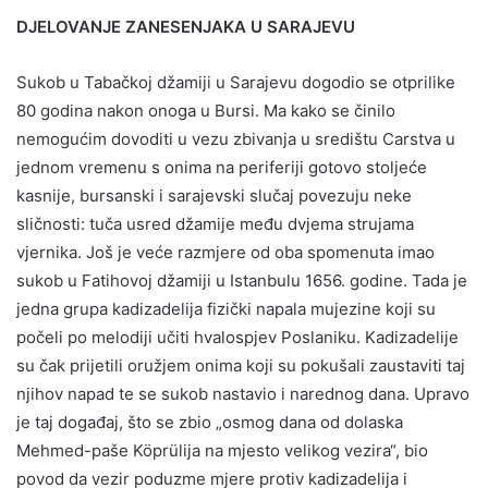
DJELOVANJE ZANESENJAKA U SARAJEVU
Sukob u Tabačkoj džamiji u Sarajevu dogodio se otprilike
80 godina nakon onoga u Bursi. Ma kako se činilo
nemogućim dovoditi u vezu zbivanja u središtu Carstva u
jednom vremenu s onima na periferiji gotovo stoljeće
kasnije, bursanski i sarajevski slučaj povezuju neke
sličnosti: tuča usred džamije među dvjema strujama
vjernika. Još je veće razmjere od oba spomenuta imao
sukob u Fatihovoj džamiji u Istanbulu 1656. godine. Tada je
jedna grupa kadizadelija fizički napala mujezine koji su
počeli po melodiji učiti hvalospjev Poslaniku. Kadizadelije
su čak prijetili oružjem onima koji su pokušali zaustaviti taj
njihov napad te se sukob nastavio i narednog dana. Upravo
je taj događaj, što se zbio „osmog dana od dolaska
Mehmed-paše Köprülija na mjesto velikog vezira“, bio
povod da vezir poduzme mjere protiv kadizadelija i