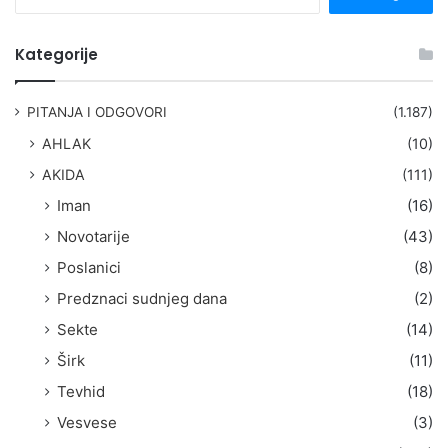
r
e
t
Kategorije
r
a
g
PITANJA I ODGOVORI
(1.187)
a
AHLAK
(10)
:
AKIDA
(111)
Iman
(16)
Novotarije
(43)
Poslanici
(8)
Predznaci sudnjeg dana
(2)
Sekte
(14)
Širk
(11)
Tevhid
(18)
Vesvese
(3)