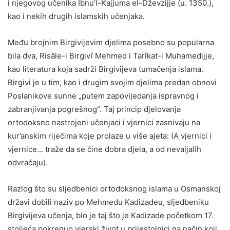
i njegovog učenika Ibnu’l-Kajjuma el-Dževzijje (u. 1350.),
kao i nekih drugih islamskih učenjaka.
Među brojnim Birgivijevim djelima posebno su popularna
bila dva, Risâle-i Birgivî Mehmed i Tarîkat-i Muhamedijje,
kao literatura koja sadrži Birgivijeva tumačenja islama.
Birgivi je u tim, kao i drugim svojim djelima predan obnovi
Poslanikove sunne „putem zapovijedanja ispravnog i
zabranjivanja pogrešnog“. Taj princip djelovanja
ortodoksno nastrojeni učenjaci i vjernici zasnivaju na
kur’anskim riječima koje prolaze u više ajeta: (A vjernici i
vjernice… traže da se čine dobra djela, a od nevaljalih
odvraćaju).
Razlog što su sljedbenici ortodoksnog islama u Osmanskoj
državi dobili naziv po Mehmedu Kadizadeu, sljedbeniku
Birgivijeva učenja, bio je taj što je Kadizade početkom 17.
stoljeća pokrenuo vjerski život u prijestolnici na način koji