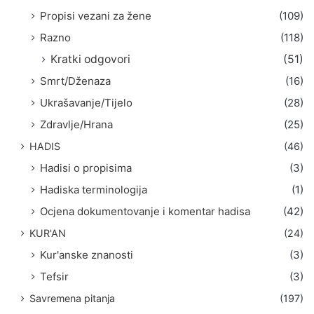
Propisi vezani za žene
(109)
Razno
(118)
Kratki odgovori
(51)
Smrt/Dženaza
(16)
Ukrašavanje/Tijelo
(28)
Zdravlje/Hrana
(25)
HADIS
(46)
Hadisi o propisima
(3)
Hadiska terminologija
(1)
Ocjena dokumentovanje i komentar hadisa
(42)
KUR'AN
(24)
Kur'anske znanosti
(3)
Tefsir
(3)
Savremena pitanja
(197)