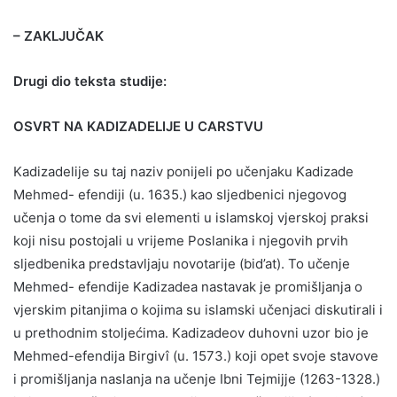
– ZAKLJUČAK
Drugi dio teksta studije:
OSVRT NA KADIZADELIJE U CARSTVU
Kadizadelije su taj naziv ponijeli po učenjaku Kadizade
Mehmed- efendiji (u. 1635.) kao sljedbenici njegovog
učenja o tome da svi elementi u islamskoj vjerskoj praksi
koji nisu postojali u vrijeme Poslanika i njegovih prvih
sljedbenika predstavljaju novotarije (bid’at). To učenje
Mehmed- efendije Kadizadea nastavak je promišljanja o
vjerskim pitanjima o kojima su islamski učenjaci diskutirali i
u prethodnim stoljećima. Kadizadeov duhovni uzor bio je
Mehmed-efendija Birgivî (u. 1573.) koji opet svoje stavove
i promišljanja naslanja na učenje Ibni Tejmijje (1263-1328.)