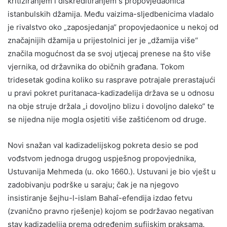
kritiziranjem i diskreditiranjem s propovjedaonica
istanbulskih džamija. Među vaizima-sljedbenicima vladalo
je rivalstvo oko „zaposjedanja“ propovjedaonice u nekoj od
značajnijih džamija u prijestolnici jer je „džamija više“
značila mogućnost da se svoj utjecaj prenese na što više
vjernika, od državnika do običnih građana. Tokom
tridesetak godina koliko su rasprave potrajale prerastajući
u pravi pokret puritanaca-kadizadelija država se u odnosu
na obje struje držala „i dovoljno blizu i dovoljno daleko“ te
se nijedna nije mogla osjetiti više zaštićenom od druge.
Novi snažan val kadizadelijskog pokreta desio se pod
vođstvom jednoga drugog uspješnog propovjednika,
Ustuvanija Mehmeda (u. oko 1660.). Ustuvani je bio vješt u
zadobivanju podrške u saraju; čak je na njegovo
insistiranje šejhu-l-islam Bahaî-efendija izdao fetvu
(zvanično pravno rješenje) kojom se podržavao negativan
stav kadizadelija prema određenim sufijskim praksama.