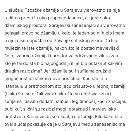
U slučaju Tabačke džamije u Sarajevu vjerovatno se nije
radilo o prestižu oko propovjedaonice, ali jeste oko
džamijskog prostora. Sarajevski zanesenjaci su vjerovatno
polagali pravo na džamiju u kojoj je jedan od njih bio imam i
u njoj nisu dopuštali održavanje sufijskog zikira. Da li je
mujezin te iste džamije, nakon što je postao mevlevijski
šejh, izabrao džamijski prostor za održavanje zikira zato
što je taj doista bio najpogodniji ili je bio potaknut kakvim
drugim razlozima? Jer džamije su i sufijama pružale
mogućnost da steknu nove pristalice. Kao što je u
Istanbulu u prethodnom stoljeću prisustvo u jednoj džamiji
(i tako što su držali vaaz i tako što su održavali zikir)
sufijama „davalo dodatni status i legitimnost, kao i značajnu
publiku“, slični su razlozi mogli potaknuti i mevlevijsko
bratstvo u Sarajevu da se okuplja u džamiji. Bilo kako bilo
ovaj slučaj pokazuje da je u Sarajevu među zanesenjacima