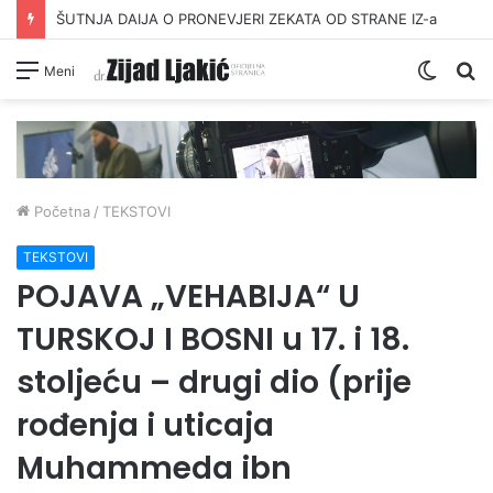
DAVANJE ZEKATA OFRLJE
Switc
Pr
Meni
skin
Početna
/
TEKSTOVI
TEKSTOVI
POJAVA „VEHABIJA“ U
TURSKOJ I BOSNI u 17. i 18.
stoljeću – drugi dio (prije
rođenja i uticaja
Muhammeda ibn