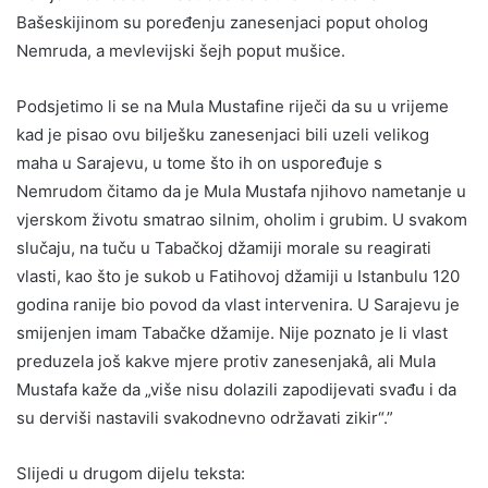
Bašeskijinom su poređenju zanesenjaci poput oholog
Nemruda, a mevlevijski šejh poput mušice.
Podsjetimo li se na Mula Mustafine riječi da su u vrijeme
kad je pisao ovu bilješku zanesenjaci bili uzeli velikog
maha u Sarajevu, u tome što ih on uspoređuje s
Nemrudom čitamo da je Mula Mustafa njihovo nametanje u
vjerskom životu smatrao silnim, oholim i grubim. U svakom
slučaju, na tuču u Tabačkoj džamiji morale su reagirati
vlasti, kao što je sukob u Fatihovoj džamiji u Istanbulu 120
godina ranije bio povod da vlast intervenira. U Sarajevu je
smijenjen imam Tabačke džamije. Nije poznato je li vlast
preduzela još kakve mjere protiv zanesenjakâ, ali Mula
Mustafa kaže da „više nisu dolazili zapodijevati svađu i da
su derviši nastavili svakodnevno održavati zikir“.”
Slijedi u drugom dijelu teksta: