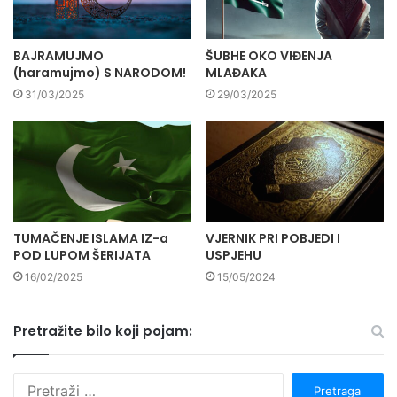
BAJRAMUJMO
ŠUBHE OKO VIĐENJA
(haramujmo) S NARODOM!
MLAĐAKA
31/03/2025
29/03/2025
TUMAČENJE ISLAMA IZ-a
VJERNIK PRI POBJEDI I
POD LUPOM ŠERIJATA
USPJEHU
16/02/2025
15/05/2024
Pretražite bilo koji pojam:
P