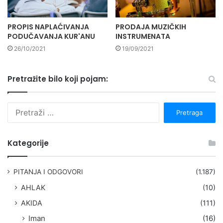
PROPIS NAPLAĆIVANJA
PRODAJA MUZIČKIH
PODUČAVANJA KUR'ANU
INSTRUMENATA
26/10/2021
19/09/2021
Pretražite bilo koji pojam:
P
r
e
t
Kategorije
r
a
g
PITANJA I ODGOVORI
(1.187)
a
AHLAK
(10)
:
AKIDA
(111)
Iman
(16)