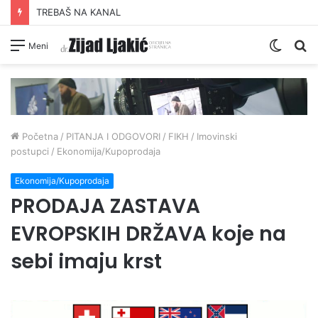
TREBAŠ NA KANAL
Switc
Pr
Meni
skin
Početna
/
PITANJA I ODGOVORI
/
FIKH
/
Imovinski
postupci
/
Ekonomija/Kupoprodaja
Ekonomija/Kupoprodaja
PRODAJA ZASTAVA
EVROPSKIH DRŽAVA koje na
sebi imaju krst