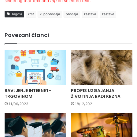
selecting that text and
tap
on selected text.
Tagovi
krst
kupoprodaja
prodaja
zastava
zastave
Povezani članci
BAVLJENJE INTERNET-
PROPIS UZGAJANJA
TRGOVINOM
ŽIVOTINJA RADI KRZNA
11/06/2023
18/12/2021