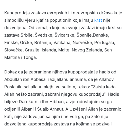
Kupoprodaja zastava evropskih ili neevropskih država koje
simbolišu vjeru kjafira poput onih koje imaju
krst
nije
dozvoljena. Od zemalja koje na svojoj zastavi imaju krst su
zastava Srbije, Švedske, Švicarske, Španije,Danske,
Finske, Grčke, Britanije, Vatikana, Norveške, Portugala,
Slovačke, Gruzije, Islanda, Malte, Novog Zelanda, San
Martina i Tonga.
Dokaz da je zabranjena njihova kupoprodaja je hadis od
Abdullah ibn Abbasa, radijallahu anhuma, da je Allahov
Poslanik, sallallahu alejhi ve sellem, rekao: “Zaista kada
Allah nešto zabrani, zabrani njegovu kupoprodaju”. Hadis
bilježe Darekutni i Ibn Hibban, a vjerodostojnim su ga
ocijenili Albani i Šuajb Arnaut. A Uzvišeni Allah je zabranio
kufr, nije zadovoljan sa njim i ne voli ga, pa zato nije
dozvoljena kupoprodaja zastava na kojima se poziva i