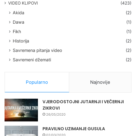
VIDEO KLIPOVI
(423)
Akida
(2)
Dawa
(1)
Fikh
(1)
Historija
(2)
Savremena pitanja video
(2)
Savremeni džemati
(2)
Popularno
Najnovije
VJERODOSTOJNI JUTARNJI I VEČERNJI
ZIKROVI
26/05/2020
PRAVILNO UZIMANJE GUSULA
02/03/2020