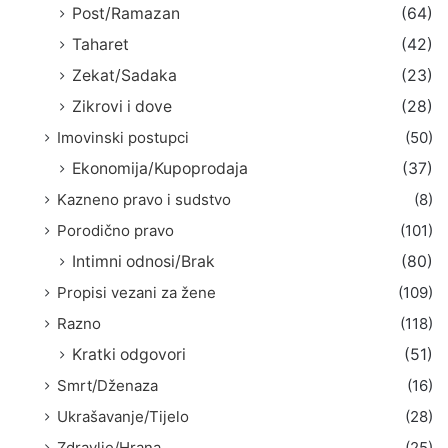
Post/Ramazan
(64)
Taharet
(42)
Zekat/Sadaka
(23)
Zikrovi i dove
(28)
Imovinski postupci
(50)
Ekonomija/Kupoprodaja
(37)
Kazneno pravo i sudstvo
(8)
Porodično pravo
(101)
Intimni odnosi/Brak
(80)
Propisi vezani za žene
(109)
Razno
(118)
Kratki odgovori
(51)
Smrt/Dženaza
(16)
Ukrašavanje/Tijelo
(28)
Zdravlje/Hrana
(25)