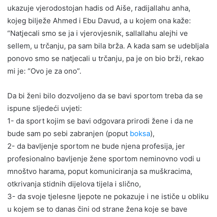
ukazuje vjerodostojan hadis od Aiše, radijallahu anha,
kojeg bilježe Ahmed i Ebu Davud, a u kojem ona kaže:
“Natjecali smo se ja i vjerovjesnik, sallallahu alejhi ve
sellem, u trčanju, pa sam bila brža. A kada sam se udebljala
ponovo smo se natjecali u trčanju, pa je on bio brži, rekao
mi je: “Ovo je za ono”.
Da bi ženi bilo dozvoljeno da se bavi sportom treba da se
ispune sljedeći uvjeti:
1- da sport kojim se bavi odgovara prirodi žene i da ne
bude sam po sebi zabranjen (poput
boksa
),
2- da bavljenje sportom ne bude njena profesija, jer
profesionalno bavljenje žene sportom neminovno vodi u
mnoštvo harama, poput komuniciranja sa muškracima,
otkrivanja stidnih dijelova tijela i slično,
3- da svoje tjelesne ljepote ne pokazuje i ne ističe u obliku
u kojem se to danas čini od strane žena koje se bave