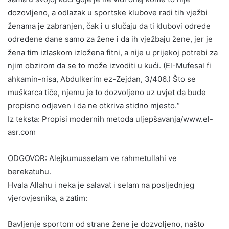
dozovljeno, a odlazak u sportske klubove radi tih vježbi
ženama je zabranjen, čak i u slučaju da ti klubovi odrede
određene dane samo za žene i da ih vježbaju žene, jer je
žena tim izlaskom izložena fitni, a nije u prijekoj potrebi za
njim obzirom da se to može izvoditi u kući. (El-Mufesal fi
ahkamin-nisa, Abdulkerim ez-Zejdan, 3/406.) Što se
muškarca tiče, njemu je to dozvoljeno uz uvjet da bude
propisno odjeven i da ne otkriva stidno mjesto.“
Iz teksta: Propisi modernih metoda uljepšavanja/www.el-
asr.com
ODGOVOR: Alejkumusselam ve rahmetullahi ve
berekatuhu.
Hvala Allahu i neka je salavat i selam na posljednjeg
vjerovjesnika, a zatim:
Bavljenje sportom od strane žene je dozvoljeno, našto