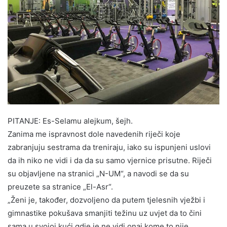
PITANJE: Es-Selamu alejkum, šejh.
Zanima me ispravnost dole navedenih riječi koje
zabranjuju sestrama da treniraju, iako su ispunjeni uslovi
da ih niko ne vidi i da da su samo vjernice prisutne. Riječi
su objavljene na stranici „N-UM“, a navodi se da su
preuzete sa stranice „El-Asr“.
„Ženi je, također, dozvoljeno da putem tjelesnih vježbi i
gimnastike pokušava smanjiti težinu uz uvjet da to čini
sama u svojoj kući gdje je ne vidi onaj kome to nije