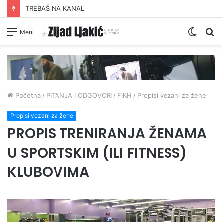
TREBAŠ NA KANAL
Switc
Pr
Meni
skin
Početna
/
PITANJA I ODGOVORI
/
FIKH
/
Propisi vezani za žene
Propisi vezani za žene
PROPIS TRENIRANJA ŽENAMA
U SPORTSKIM (ILI FITNESS)
KLUBOVIMA