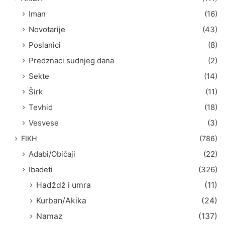
Iman
(16)
Novotarije
(43)
Poslanici
(8)
Predznaci sudnjeg dana
(2)
Sekte
(14)
Širk
(11)
Tevhid
(18)
Vesvese
(3)
FIKH
(786)
Adabi/Običaji
(22)
Ibadeti
(326)
Hadždž i umra
(11)
Kurban/Akika
(24)
Namaz
(137)