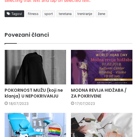
selecting that text and
tap
on selected text.
Tagovi
fitness
sport
teretana
treniranje
žene
Povezani članci
POKORNOST MUŽU (koji ne
MODNA REVIJA HIDŽABA /
klanja) U NEPOKRIVANJU
ZA POKRIVENE
18/07/2023
17/07/2023