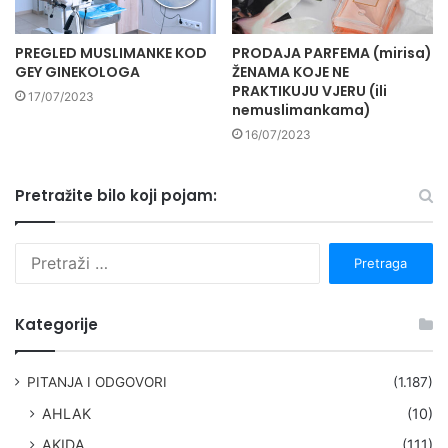
PREGLED MUSLIMANKE KOD
PRODAJA PARFEMA (mirisa)
GEY GINEKOLOGA
ŽENAMA KOJE NE
PRAKTIKUJU VJERU (ili
17/07/2023
nemuslimankama)
16/07/2023
Pretražite bilo koji pojam:
P
r
e
t
Kategorije
r
a
g
PITANJA I ODGOVORI
(1.187)
a
AHLAK
(10)
:
AKIDA
(111)