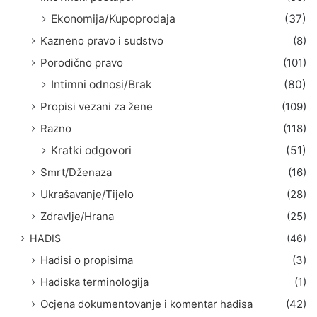
Ekonomija/Kupoprodaja
(37)
Kazneno pravo i sudstvo
(8)
Porodično pravo
(101)
Intimni odnosi/Brak
(80)
Propisi vezani za žene
(109)
Razno
(118)
Kratki odgovori
(51)
Smrt/Dženaza
(16)
Ukrašavanje/Tijelo
(28)
Zdravlje/Hrana
(25)
HADIS
(46)
Hadisi o propisima
(3)
Hadiska terminologija
(1)
Ocjena dokumentovanje i komentar hadisa
(42)