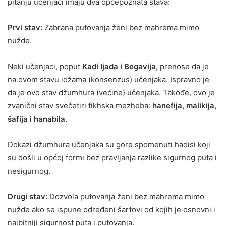
pitanju učenjaci imaju dva općepoznata stava:
Prvi stav:
Zabrana putovanja ženi bez mahrema mimo
nužde.
Neki učenjaci, poput
Kadi Ijada i Begavija
, prenose da je
na ovom stavu idžama (konsenzus) učenjaka. Ispravno je
da je ovo stav džumhura (većine) učenjaka. Takođe, ovo je
zvanični stav svečetiri fikhska mezheba:
hanefija, malikija,
šafija i hanabila.
Dokazi džumhura učenjaka su gore spomenuti hadisi koji
su došli u općoj formi bez pravljanja razlike sigurnog puta i
nesigurnog.
Drugi stav:
Dozvola putovanja ženi bez mahrema mimo
nužde ako se ispune određeni šartovi od kojih je osnovni i
najbitniji sigurnost puta i putovanja.