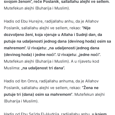
svojom ženom”, reče Poslanik, sallallahu alejhi ve sellem.
Mutefekun alejhi (Buharija i Muslim).
Hadis od Ebu Hurejre, radijallahu anhu, da je Allahov
Poslanik, sallallahu alejhi ve sellem, rekao:
“Nije
dozvoljeno ženi, koja vjeruje u Allaha i Sudnji dan, da
putuje na udaljenosti jednog dana (devinog hoda) osim sa
mahremom“. U rivajetu: „na udaljenosti jednog dana
(devinog hoda) i jedne noći“. U rivajetu: „jedne noći“.
Mutefekun alejhi (Buharija i Muslim). A u rijavetu kod
Muslima:
„na udaljenost tri dana“.
Hadis od Ibn Omra, radijallahu anhuma, da je Allahov
Poslanik, sallallahu alejhi ve sellem, rekao:
“Žena ne
putuje tri (dana) osim sa mahremom“
. Mutefekun alejhi
(Buharija i Muslim).
Hadis od Ebu Se'ida El-Hudrija, radijallahu anhu,
u kojem