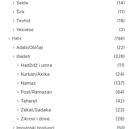
Sekte
(14)
Širk
(11)
Tevhid
(18)
Vesvese
(3)
FIKH
(786)
Adabi/Običaji
(22)
Ibadeti
(326)
Hadždž i umra
(11)
Kurban/Akika
(24)
Namaz
(137)
Post/Ramazan
(64)
Taharet
(42)
Zekat/Sadaka
(23)
Zikrovi i dove
(28)
Imovinski postupci
(50)