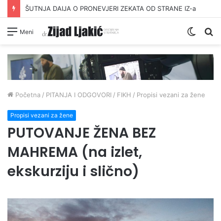
DAVANJE ZEKATA OFRLJE
Switc
Pr
Meni
skin
Početna
/
PITANJA I ODGOVORI
/
FIKH
/
Propisi vezani za žene
Propisi vezani za žene
PUTOVANJE ŽENA BEZ
MAHREMA (na izlet,
ekskurziju i slično)