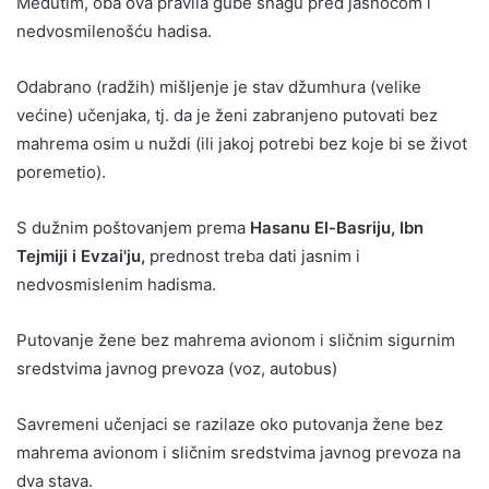
Međutim, oba ova pravila gube snagu pred jasnoćom i
nedvosmilenošću hadisa.
Odabrano (radžih) mišljenje je stav džumhura (velike
većine) učenjaka, tj. da je ženi zabranjeno putovati bez
mahrema osim u nuždi (ili jakoj potrebi bez koje bi se život
poremetio).
S dužnim poštovanjem prema
Hasanu El-Basriju, Ibn
Tejmiji i Evzai'ju,
prednost treba dati jasnim i
nedvosmislenim hadisma.
Putovanje žene bez mahrema avionom i sličnim sigurnim
sredstvima javnog prevoza (voz, autobus)
Savremeni učenjaci se razilaze oko putovanja žene bez
mahrema avionom i sličnim sredstvima javnog prevoza na
dva stava.