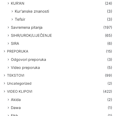
KUR'AN
(24)
Kur'anske znanosti
(3)
Tefsir
(3)
Savremena pitanja
(197)
SIHR/UROK/LIJEČENJE
(65)
SIRA
(6)
PREPORUKA
(15)
Odgovori preporuka
(3)
Video preporuka
(5)
TEKSTOVI
(99)
Uncategorized
(2)
VIDEO KLIPOVI
(422)
Akida
(2)
Dawa
(1)
Fikh
(1)