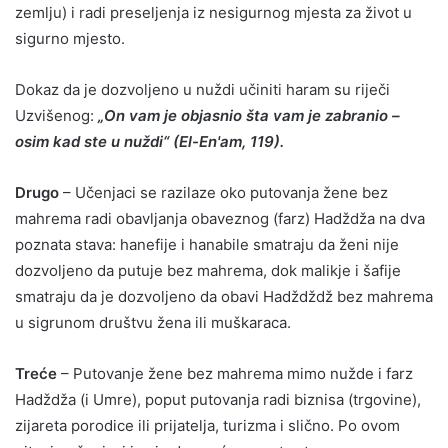
zemlju) i radi preseljenja iz nesigurnog mjesta za život u
sigurno mjesto.
Dokaz da je dozvoljeno u nuždi učiniti haram su riječi
Uzvišenog:
„On vam je objasnio šta vam je zabranio –
osim kad ste u nuždi“ (El-En'am, 119).
Drugo
– Učenjaci se razilaze oko putovanja žene bez
mahrema radi obavljanja obaveznog (farz) Hadždža na dva
poznata stava: hanefije i hanabile smatraju da ženi nije
dozvoljeno da putuje bez mahrema, dok malikje i šafije
smatraju da je dozvoljeno da obavi Hadždždž bez mahrema
u sigrunom društvu žena ili muškaraca.
Treće
– Putovanje žene bez mahrema mimo nužde i farz
Hadždža (i Umre), poput putovanja radi biznisa (trgovine),
zijareta porodice ili prijatelja, turizma i slično. Po ovom