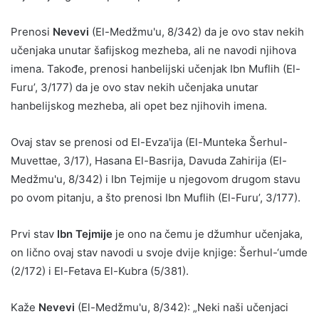
Prenosi
Nevevi
(El-Medžmu'u, 8/342) da je ovo stav nekih
učenjaka unutar šafijskog mezheba, ali ne navodi njihova
imena. Takođe, prenosi hanbelijski učenjak Ibn Muflih (El-
Furu’, 3/177) da je ovo stav nekih učenjaka unutar
hanbelijskog mezheba, ali opet bez njihovih imena.
Ovaj stav se prenosi od El-Evza'ija (El-Munteka Šerhul-
Muvettae, 3/17), Hasana El-Basrija, Davuda Zahirija (El-
Medžmu'u, 8/342) i Ibn Tejmije u njegovom drugom stavu
po ovom pitanju, a što prenosi Ibn Muflih (El-Furu’, 3/177).
Prvi stav
Ibn Tejmije
je ono na čemu je džumhur učenjaka,
on lično ovaj stav navodi u svoje dvije knjige: Šerhul-‘umde
(2/172) i El-Fetava El-Kubra (5/381).
Kaže
Nevevi
(El-Medžmu'u, 8/342): „Neki naši učenjaci