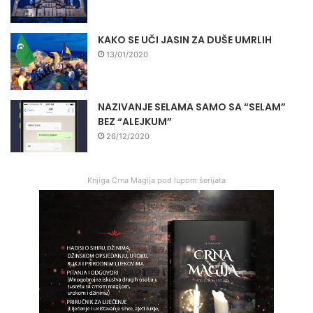
KAKO SE UČI JASIN ZA DUŠE UMRLIH
13/01/2020
NAZIVANJE SELAMA SAMO SA “SELAM”
BEZ “ALEJKUM”
26/12/2020
Knjiga Crna Magija pod lupom šerijata