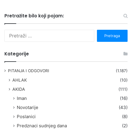
Pretražite bilo koji pojam:
P
r
e
t
Kategorije
r
a
g
PITANJA I ODGOVORI
(1.187)
a
AHLAK
(10)
:
AKIDA
(111)
Iman
(16)
Novotarije
(43)
Poslanici
(8)
Predznaci sudnjeg dana
(2)