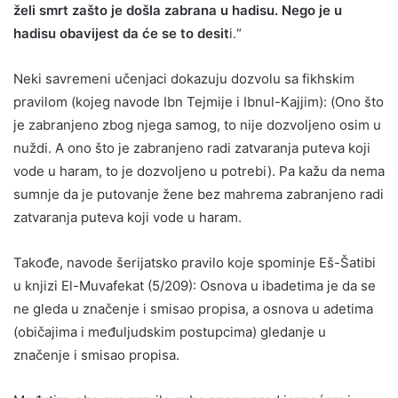
želi smrt zašto je došla zabrana u hadisu. Nego je u
hadisu obavijest da će se to desit
i.“
Neki savremeni učenjaci dokazuju dozvolu sa fikhskim
pravilom (kojeg navode Ibn Tejmije i Ibnul-Kajjim): (Ono što
je zabranjeno zbog njega samog, to nije dozvoljeno osim u
nuždi. A ono što je zabranjeno radi zatvaranja puteva koji
vode u haram, to je dozvoljeno u potrebi). Pa kažu da nema
sumnje da je putovanje žene bez mahrema zabranjeno radi
zatvaranja puteva koji vode u haram.
Takođe, navode šerijatsko pravilo koje spominje Eš-Šatibi
u knjizi El-Muvafekat (5/209): Osnova u ibadetima je da se
ne gleda u značenje i smisao propisa, a osnova u adetima
(običajima i međuljudskim postupcima) gledanje u
značenje i smisao propisa.