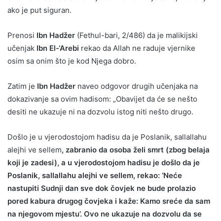
ako je put siguran.
Prenosi
Ibn Hadžer
(Fethul-bari, 2/486) da je malikijski
učenjak
Ibn El-‘Arebi
rekao da Allah ne raduje vjernike
osim sa onim što je kod Njega dobro.
Zatim je
Ibn Hadžer
naveo odgovor drugih učenjaka na
dokazivanje sa ovim hadisom: „Obavijet da će se nešto
desiti ne ukazuje ni na dozvolu istog niti nešto drugo.
Došlo je u vjerodostojom hadisu da je Poslanik, sallallahu
alejhi ve sellem
, zabranio da osoba želi smrt (zbog belaja
koji je zadesi), a u vjerodostojom hadisu je došlo da je
Poslanik, sallallahu alejhi ve sellem, rekao: ‘Neće
nastupiti Sudnji dan sve dok čovjek ne bude prolazio
pored kabura drugog čovjeka i kaže: Kamo sreće da sam
na njegovom mjestu’. Ovo ne ukazuje na dozvolu da se