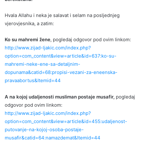
Hvala Allahu i neka je salavat i selam na posljednjeg
vjerovjesnika, a zatim:
Ko su mahremi žene
, pogledaj odgovor pod ovim linkom:
http://www.zijad-ljakic.com/index.php?
option=com_content&view=article&id=637:ko-su-
mahremi-neke-ene-sa-detaljnim-
dopunama&catid=68:propisi-vezani-za-eneenska-
pravaabortus&Itemid=44
A na kojoj udaljenosti musliman postaje musafir,
pogledaj
odgovor pod ovim linkom:
http://www.zijad-ljakic.com/index.php?
option=com_content&view=article&id=455:udaljenost-
putovanje-na-kojoj-osoba-postaje-
musafir&catid=64:namazdemat&Itemid=44