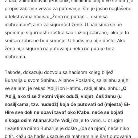
Znači, Zakonodavac (Poslanik, sallallahu alejhi ve sellem) je
propis zabrane vezao za putovanje, što je jasno naglašeno
u tekstovima hadisa: „Žena ne putuje … osim sa
mahremom“, a ne za sigurnost žene. U hadisima se ne
spominje sigurnost i zaštita kao razlog zabrane, iako je to
smisao zabrane beu sumnje. U hadisima nije došlo: Ako
žena nije sigurna na putovanju neka ne putuje bez
mahrema.
Takođe, dokazuju dozvolu sa hadisom kojeg bilježi
Buharija u svom Sahihu. Allahov Poslanik, sallallahu alejhi
ve sellem, je rekao ‘Adijj ibn Hatimu, radijallahu anhu:
„O
‘Adijj, ako ti se životni vijek oduži, vidjeti ćeš ženu (u
nosiljkama, tzv. hudedž) koja će putovati od (mjesta) El-
Hire sve dok ne obavi tavaf oko K'abe, neće se bojati
nikoga osim Allaha“.
Kaže ‘
Adijj
da je to vidio. U drugim
rivajetima mimo Buharije je došlo „(da sa njom) neće niko
biti“. Kažu da hadis ukazuje da mahrem nije šart putovanja