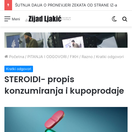
ŠUTNJA DAIJA O PRONEVJERI ZEKATA OD STRANE IZ-a
Switc
Pr
Meni
skin
Početna
/
PITANJA I ODGOVORI
/
FIKH
/
Razno
/
Kratki odgovori
Kratki odgovori
STEROIDI- propis
konzumiranja i kupoprodaje