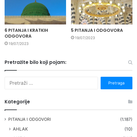
6 PITANJA I KRATKIH
5 PITANJA I ODGOVORA
ODGOVORA
19/07/2023
19/07/2023
Pretražite bilo koji pojam:
P
r
e
t
Kategorije
r
a
g
PITANJA I ODGOVORI
(1.187)
a
AHLAK
(10)
: