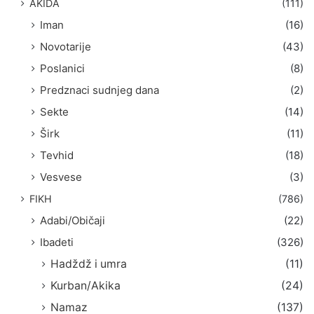
AKIDA
(111)
Iman
(16)
Novotarije
(43)
Poslanici
(8)
Predznaci sudnjeg dana
(2)
Sekte
(14)
Širk
(11)
Tevhid
(18)
Vesvese
(3)
FIKH
(786)
Adabi/Običaji
(22)
Ibadeti
(326)
Hadždž i umra
(11)
Kurban/Akika
(24)
Namaz
(137)