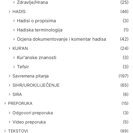
Zdravlje/Hrana
(25)
HADIS
(46)
Hadisi o propisima
(3)
Hadiska terminologija
(1)
Ocjena dokumentovanje i komentar hadisa
(42)
KUR'AN
(24)
Kur'anske znanosti
(3)
Tefsir
(3)
Savremena pitanja
(197)
SIHR/UROK/LIJEČENJE
(65)
SIRA
(6)
PREPORUKA
(15)
Odgovori preporuka
(3)
Video preporuka
(5)
TEKSTOVI
(99)