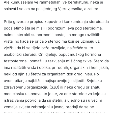
Alejkumusselam ve rahmetullahi ve berekatuhu, neka je
salavat i selam na posljednjeg Vjerovjesnika, a zatim:
Prije govora o propisu kupovine i konzumiranja steroida da
podsjetimo šta se misli i podrazumijeva pod steroidima,
naime steroidi su hormoni i postoji ih mnogo različitih
vrsta, no kada se priča o steroidima koji se uzimaju uz
vježbu da bi se tijelo brže razvijalo, najčešće su to
anabolički steroidi. Oni djeluju poput muškog hormona
testosterona i pomažu u razvijanju mišićnog tkiva. Steroida
ima različitih vrsta i oblika, prirodnih, organskih i hemijskih,
neki od njih su štetni za organizam dok drugi nisu. Po
ovom pitanju najbliže i najispravnije je slijediti Svjetsku
zdravstvenu organizaciju (SZO) ili neku drugu priznatu
medicinsku ustanovu, to jeste, za one steroide za koje su
istraživanja potvrdila da su štetni, a ujedno su i u većini
zemalja svijeta zabranjeni u javnoj prodaji da se ne