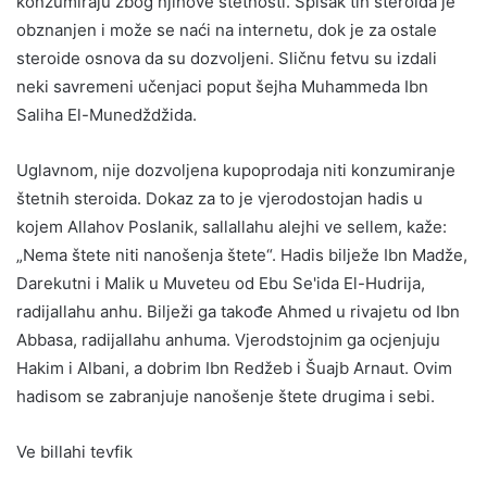
konzumiraju zbog njihove štetnosti. Spisak tih steroida je
obznanjen i može se naći na internetu, dok je za ostale
steroide osnova da su dozvoljeni. Sličnu fetvu su izdali
neki savremeni učenjaci poput šejha Muhammeda Ibn
Saliha El-Munedždžida.
Uglavnom, nije dozvoljena kupoprodaja niti konzumiranje
štetnih steroida. Dokaz za to je vjerodostojan hadis u
kojem Allahov Poslanik, sallallahu alejhi ve sellem, kaže:
„Nema štete niti nanošenja štete“. Hadis bilježe Ibn Madže,
Darekutni i Malik u Muveteu od Ebu Se'ida El-Hudrija,
radijallahu anhu. Bilježi ga takođe Ahmed u rivajetu od Ibn
Abbasa, radijallahu anhuma. Vjerodstojnim ga ocjenjuju
Hakim i Albani, a dobrim Ibn Redžeb i Šuajb Arnaut. Ovim
hadisom se zabranjuje nanošenje štete drugima i sebi.
Ve billahi tevfik