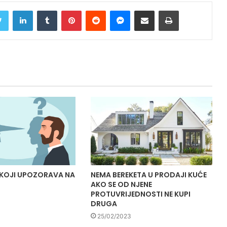
Twitter
LinkedIn
Tumblr
Pinterest
Reddit
Messenger
Share via Email
Print
 KOJI UPOZORAVA NA
NEMA BEREKETA U PRODAJI KUĆE
AKO SE OD NJENE
PROTUVRIJEDNOSTI NE KUPI
DRUGA
25/02/2023