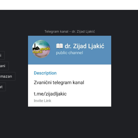
Telegram kanal - dr. Zijad Ljakić
i
ani
amazan
at