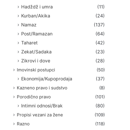
Hadždž i umra
(11)
Kurban/Akika
(24)
Namaz
(137)
Post/Ramazan
(64)
Taharet
(42)
Zekat/Sadaka
(23)
Zikrovi i dove
(28)
Imovinski postupci
(50)
Ekonomija/Kupoprodaja
(37)
Kazneno pravo i sudstvo
(8)
Porodično pravo
(101)
Intimni odnosi/Brak
(80)
Propisi vezani za žene
(109)
Razno
(118)