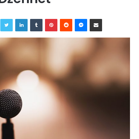
Twitter
LinkedIn
Tumblr
Pinterest
Reddit
Messenger
Share via Email