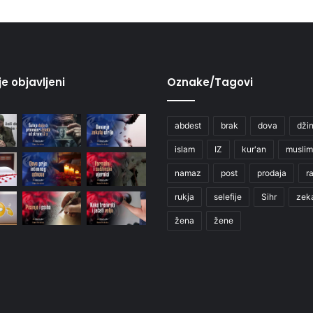
je objavljeni
Oznake/Tagovi
abdest
brak
dova
džin
islam
IZ
kur'an
muslim
namaz
post
prodaja
r
rukja
selefije
Sihr
zek
žena
žene