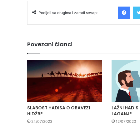
Facebook
Podijeli sa drugima i zaradi sevap:
Povezani članci
SLABOST HADISA O OBAVEZI
LAŽNI HADIS
HIDŽRE
LAGANJE
24/07/2023
12/07/2023