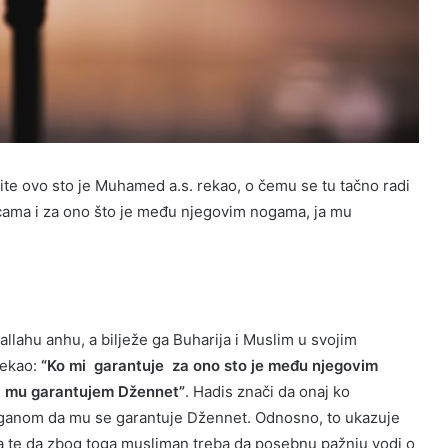
te ovo sto je Muhamed a.s. rekao, o čemu se tu tačno radi
cama i za ono što je među njegovim nogama, ja mu
allahu anhu, a bilježe ga Buharija i Muslim u svojim
rekao:
“Ko mi garantuje za ono sto je među njegovim
ja mu garantujem Džennet”
. Hadis znači da onaj ko
 organom da mu se garantuje Džennet. Odnosno, to ukazuje
ana te da zbog toga musliman treba da posebnu pažnju vodi o