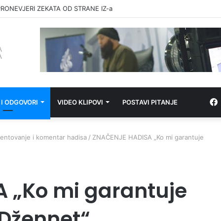
RONEVJERI ZEKATA OD STRANE IZ-a
 I ODGOVORI
VIDEO KLIPOVI
POSTAVI PITANJE
ntovanje i komentar hadisa
/
ZNAČENJE HADISA „Ko mi garantuje
 „Ko mi garantuje
 Džennet“