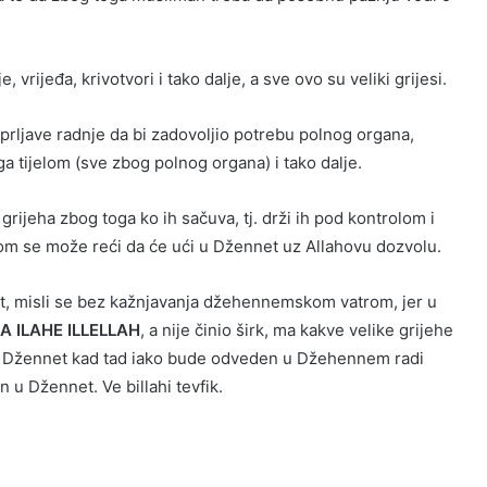
vrijeđa, krivotvori i tako dalje, a sve ovo su veliki grijesi.
prljave radnje da bi zadovoljio potrebu polnog organa,
a tijelom (sve zbog polnog organa) i tako dalje.
grijeha zbog toga ko ih sačuva, tj. drži ih pod kontrolom i
vom se može reći da će ući u Džennet uz Allahovu dozvolu.
t, misli se bez kažnjavanja džehennemskom vatrom, jer u
LA ILAHE ILLELLAH
, a nije činio širk, ma kakve velike grijehe
će u Džennet kad tad iako bude odveden u Džehennem radi
n u Džennet. Ve billahi tevfik.