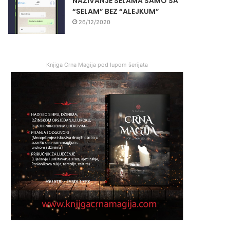
NAZIVANJE SELAMA SAMO SA
“SELAM” BEZ “ALEJKUM”
26/12/2020
Knjiga Crna Magija pod lupom šerijata