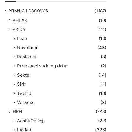
g
a
PITANJA I ODGOVORI
(1.187)
:
AHLAK
(10)
AKIDA
(111)
Iman
(16)
Novotarije
(43)
Poslanici
(8)
Predznaci sudnjeg dana
(2)
Sekte
(14)
Širk
(11)
Tevhid
(18)
Vesvese
(3)
FIKH
(786)
Adabi/Običaji
(22)
Ibadeti
(326)