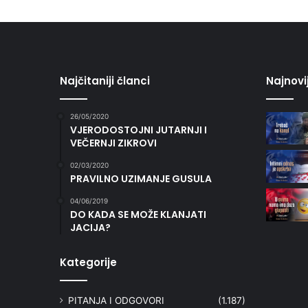
Najčitaniji članci
Najnovi
26/05/2020
VJERODOSTOJNI JUTARNJI I
VEČERNJI ZIKROVI
02/03/2020
PRAVILNO UZIMANJE GUSULA
04/06/2019
DO KADA SE MOŽE KLANJATI
JACIJA?
Kategorije
PITANJA I ODGOVORI
(1.187)