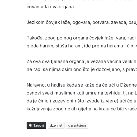
čuvanju ta dva organa.
Jezikom čovjek laže, ogovara, potvara, zavađa, psuje, 
Takođe, zbog polnog organa čovjek laže, vara, radi 
gleda haram, sluša haram, ide prema haramu i čini g
Za ova dva tjelesna organa je vezana većina velikih 
ne radi sa njima osim ono što je dozovljeno, s pra
Naravno, u hadisu kada se kaže da će ući u Dženne
osnovi svaki musliman koji umre na tevhidu, tj. na
da je činio (izuzev onih što izvode iz vjere) ući 
kažnjavanja zbog nekih gijeha na kraju će biti vraće
Tagovi
džennet
garantujem