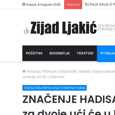
ŠUTNJA DAIJA O P
Subota, 8 Augusta 2026
Aktuelno
POČETNA
BIOGRAFIJA
TEKSTOVI
PITANJA
Početna
/
PITANJA I ODGOVORI
/
HADIS
/
Ocjena dokume
za dvoje ući će u Džennet“
Ocjena dokumentovanje i komentar hadisa
ZNAČENJE HADISA
za dvoje ući će u