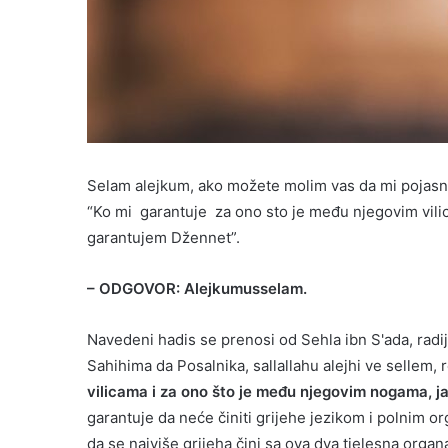
Selam alejkum, ako možete molim vas da mi pojasni
“Ko mi garantuje za ono sto je među njegovim vili
garantujem Džennet”.
– ODGOVOR: Alejkumusselam.
Navedeni hadis se prenosi od Sehla ibn S'ada, radij
Sahihima da Posalnika, sallallahu alejhi ve sellem, 
vilicama i za ono što je među njegovim nogama, 
garantuje da neće činiti grijehe jezikom i polnim
da se najviše grijeha čini sa ova dva tjelesna org