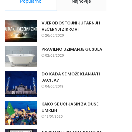
Popularno
Najnovije
VJERODOSTOJNI JUTARNJI I
VEČERNJI ZIKROVI
26/05/2020
PRAVILNO UZIMANJE GUSULA
02/03/2020
DO KADA SE MOŽE KLANJATI
JACIJA?
04/06/2019
KAKO SE UČI JASIN ZA DUŠE
UMRLIH
13/01/2020