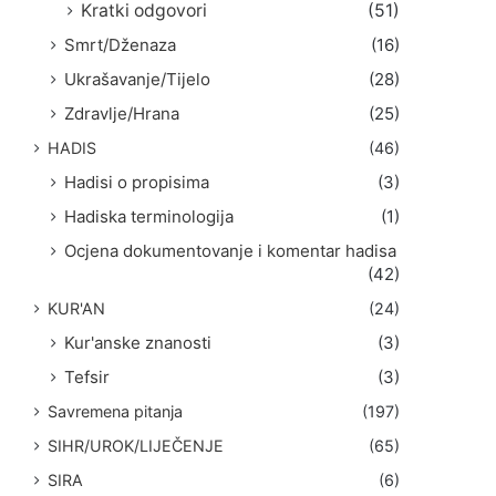
Kratki odgovori
(51)
Smrt/Dženaza
(16)
Ukrašavanje/Tijelo
(28)
Zdravlje/Hrana
(25)
HADIS
(46)
Hadisi o propisima
(3)
Hadiska terminologija
(1)
Ocjena dokumentovanje i komentar hadisa
(42)
KUR'AN
(24)
Kur'anske znanosti
(3)
Tefsir
(3)
Savremena pitanja
(197)
SIHR/UROK/LIJEČENJE
(65)
SIRA
(6)