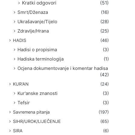
Kratki odgovori
(51)
Smrt/Dženaza
(16)
Ukrašavanje/Tijelo
(28)
Zdravlje/Hrana
(25)
HADIS
(46)
Hadisi o propisima
(3)
Hadiska terminologija
(1)
Ocjena dokumentovanje i komentar hadisa
(42)
KUR'AN
(24)
Kur'anske znanosti
(3)
Tefsir
(3)
Savremena pitanja
(197)
SIHR/UROK/LIJEČENJE
(65)
SIRA
(6)