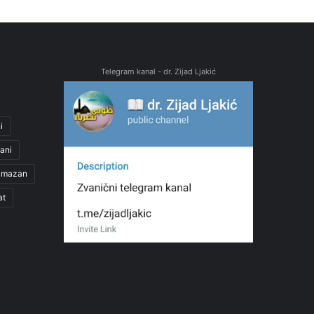
Telegram kanal - dr. Zijad Ljakić
i
ani
amazan
at