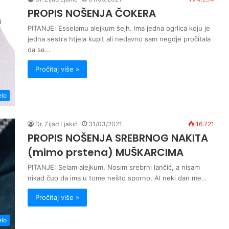
PROPIS NOŠENJA ČOKERA
PITANJE: Esselamu alejkum šejh. Ima jedna ogrlica koju je
jedna sestra htjela kupit ali nedavno sam negdje pročitala
da se…
Pročitaj više »
elo
Dr. Zijad Ljakić
31/03/2021
16.721
PROPIS NOŠENJA SREBRNOG NAKITA
(mimo prstena) MUŠKARCIMA
PITANJE: Selam alejkum. Nosim srebrni lančić, a nisam
nikad čuo da ima u tome nešto sporno. Al neki dan me…
Pročitaj više »
elo