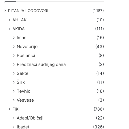
g
a
PITANJA I ODGOVORI
(1.187)
:
AHLAK
(10)
AKIDA
(111)
Iman
(16)
Novotarije
(43)
Poslanici
(8)
Predznaci sudnjeg dana
(2)
Sekte
(14)
Širk
(11)
Tevhid
(18)
Vesvese
(3)
FIKH
(786)
Adabi/Običaji
(22)
Ibadeti
(326)