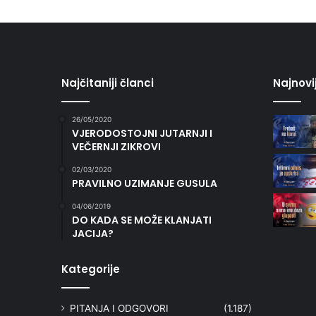
Najčitaniji članci
Najnovi
26/05/2020
VJERODOSTOJNI JUTARNJI I
VEČERNJI ZIKROVI
02/03/2020
PRAVILNO UZIMANJE GUSULA
04/06/2019
DO KADA SE MOŽE KLANJATI
JACIJA?
Kategorije
PITANJA I ODGOVORI
(1.187)