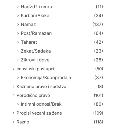
Hadždž i umra
(11)
Kurban/Akika
(24)
Namaz
(137)
Post/Ramazan
(64)
Taharet
(42)
Zekat/Sadaka
(23)
Zikrovi i dove
(28)
Imovinski postupci
(50)
Ekonomija/Kupoprodaja
(37)
Kazneno pravo i sudstvo
(8)
Porodično pravo
(101)
Intimni odnosi/Brak
(80)
Propisi vezani za žene
(109)
Razno
(118)