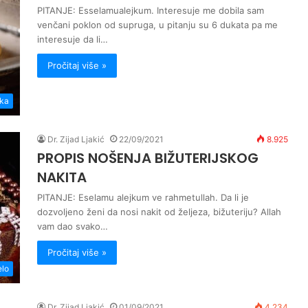
PITANJE: Esselamualejkum. Interesuje me dobila sam
venčani poklon od supruga, u pitanju su 6 dukata pa me
interesuje da li…
Pročitaj više »
ka
Dr. Zijad Ljakić
22/09/2021
8.925
PROPIS NOŠENJA BIŽUTERIJSKOG
NAKITA
PITANJE: Eselamu alejkum ve rahmetullah. Da li je
dozvoljeno ženi da nosi nakit od željeza, bižuteriju? Allah
vam dao svako…
Pročitaj više »
elo
Dr. Zijad Ljakić
01/09/2021
4.234