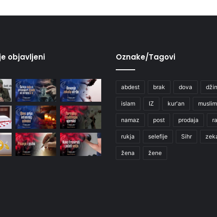
je objavljeni
Oznake/Tagovi
abdest
brak
dova
džin
islam
IZ
kur'an
muslim
namaz
post
prodaja
r
rukja
selefije
Sihr
zek
žena
žene