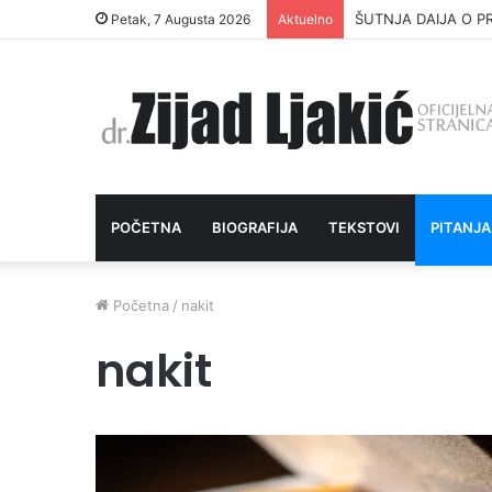
ŠUTNJA DAIJA O P
Petak, 7 Augusta 2026
Aktuelno
POČETNA
BIOGRAFIJA
TEKSTOVI
PITANJA
Početna
/
nakit
nakit