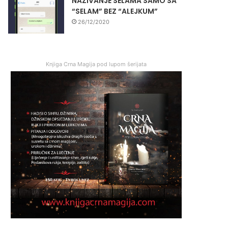
NAZIVANJE SELAMA SAMO SA
“SELAM” BEZ “ALEJKUM”
26/12/2020
Knjiga Crna Magija pod lupom šerijata