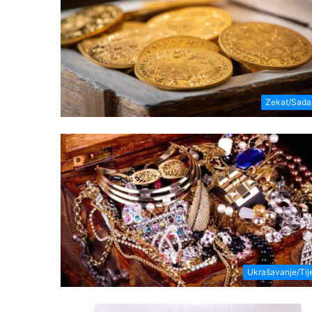
Zekat/Sada
Ukrašavanje/Tij