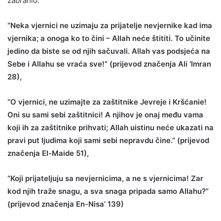
zabranio:
“Neka vjernici ne uzimaju za prijatelje nevjernike kad ima
vjernika; a onoga ko to čini – Allah neće štititi. To učinite
jedino da biste se od njih sačuvali. Allah vas podsjeća na
Sebe i Allahu se vraća sve!” (prijevod značenja Ali ‘Imran
28),
“O vjernici, ne uzimajte za zaštitnike Jevreje i Kršćanie!
Oni su sami sebi zaštitnici! A njihov je onaj među vama
koji ih za zaštitnike prihvati; Allah uistinu neće ukazati na
pravi put ljudima koji sami sebi nepravdu čine.” (prijevod
značenja El-Maide 51),
“Koji prijateljuju sa nevjernicima, a ne s vjernicima! Zar
kod njih traže snagu, a sva snaga pripada samo Allahu?”
(prijevod značenja En-Nisa’ 139)