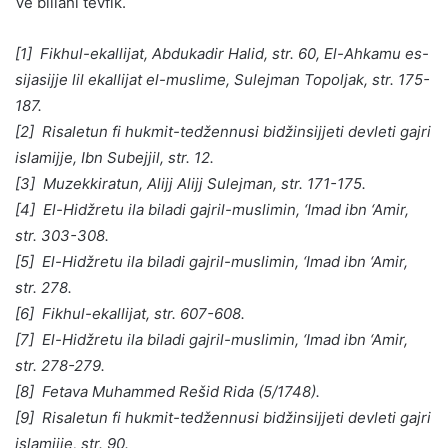
Ve billahi tevfik.
[1] Fikhul-ekallijat, Abdukadir Halid, str. 60, El-Ahkamu es-
sijasijje lil ekallijat el-muslime, Sulejman Topoljak, str. 175-
187.
[2] Risaletun fi hukmit-tedžennusi bidžinsijjeti devleti gajri
islamijje, Ibn Subejjil, str. 12.
[3] Muzekkiratun, Alijj Alijj Sulejman, str. 171-175.
[4] El-Hidžretu ila biladi gajril-muslimin, ‘Imad ibn ‘Amir,
str. 303-308.
[5] El-Hidžretu ila biladi gajril-muslimin, ‘Imad ibn ‘Amir,
str. 278.
[6] Fikhul-ekallijat, str. 607-608.
[7] El-Hidžretu ila biladi gajril-muslimin, ‘Imad ibn ‘Amir,
str. 278-279.
[8] Fetava Muhammed Rešid Rida (5/1748).
[9] Risaletun fi hukmit-tedžennusi bidžinsijjeti devleti gajri
islamijje, str. 90.