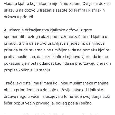
vladara kjafira koji nikome nije činio zulum. Ovi jasni dokazi
ukazuju na dozvolu traženja zaštite od kjafira i kjafirskih
država u prinudi.
A uzimanje državljanstva kjafirske države iz gore
spomenutih razloga ulazi pod traženje zaštite od kjafira u
prinudi. S tim da se ovo uslovljava sljedećim: da njihova
prinuda bude stvarna a ne umišljena, da ne pomažu kjafire
protiv muslimana, da mrze kjafire i njihovu vjeru, da im ne
pokazuju vjernost i odanost kao i da se pridržavaju vjerskih
propisa koliko su u stanju.
Treća:
svi ostali muslimani koji nisu muslimanske manjine
niti su prinuđeni na uzimanje državljanstva od kjafirske
države nego u većini slučajeva u tome vide svoj dunjalučki
šićar poput većih privilegija, boljeg posla i slično.