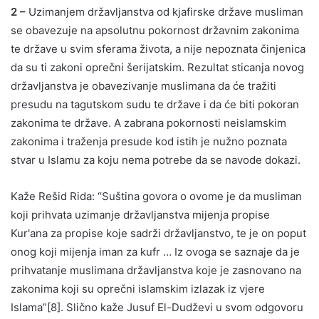
2 –
Uzimanjem državljanstva od kjafirske države musliman
se obavezuje na apsolutnu pokornost državnim zakonima
te države u svim sferama života, a nije nepoznata činjenica
da su ti zakoni oprečni šerijatskim. Rezultat sticanja novog
državljanstva je obavezivanje muslimana da će tražiti
presudu na tagutskom sudu te države i da će biti pokoran
zakonima te države. A zabrana pokornosti neislamskim
zakonima i traženja presude kod istih je nužno poznata
stvar u Islamu za koju nema potrebe da se navode dokazi.
Kaže Rešid Rida: “Suština govora o ovome je da musliman
koji prihvata uzimanje državljanstva mijenja propise
Kur'ana za propise koje sadrži državljanstvo, te je on poput
onog koji mijenja iman za kufr … Iz ovoga se saznaje da je
prihvatanje muslimana državljanstva koje je zasnovano na
zakonima koji su oprečni islamskim izlazak iz vjere
Islama”[8]. Slično kaže Jusuf El-Dudževi u svom odgovoru