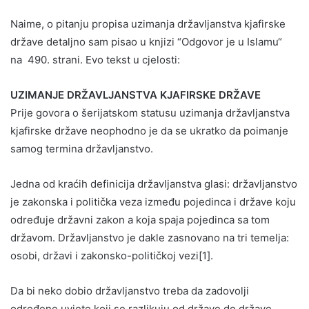
Naime, o pitanju propisa uzimanja državljanstva kjafirske
države detaljno sam pisao u knjizi “Odgovor je u Islamu“
na 490. strani. Evo tekst u cjelosti:
UZIMANJE DRŽAVLJANSTVA KJAFIRSKE DRŽAVE
Prije govora o šerijatskom statusu uzimanja državljanstva
kjafirske države neophodno je da se ukratko da poimanje
samog termina državljanstvo.
Jedna od kraćih definicija državljanstva glasi: državljanstvo
je zakonska i politička veza između pojedinca i države koju
određuje državni zakon a koja spaja pojedinca sa tom
državom. Državljanstvo je dakle zasnovano na tri temelja:
osobi, državi i zakonsko-političkoj vezi[1].
Da bi neko dobio državljanstvo treba da zadovolji
određene uvjete koji se razlikuju od države do države.