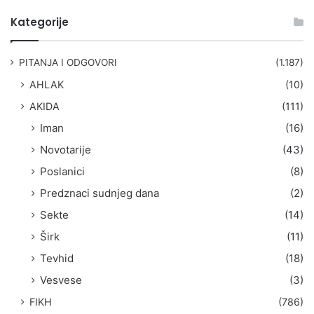
e
t
Kategorije
r
a
g
PITANJA I ODGOVORI
(1.187)
a
AHLAK
(10)
:
AKIDA
(111)
Iman
(16)
Novotarije
(43)
Poslanici
(8)
Predznaci sudnjeg dana
(2)
Sekte
(14)
Širk
(11)
Tevhid
(18)
Vesvese
(3)
FIKH
(786)