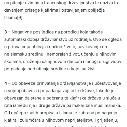
na pitanje uzimanja francuskog državljanstva te naziva to
davanjem prisege kjafirima i ostavljanjem obilježja
Islama[9].
3 –
Negativne posljedice na porodicu koja takođe
automatski dobija državljanstvo uz roditelja. Ovo se ogleda
u prihvatanju običaja i načina života, navikavanju na
neislamsku sredinu i nemoralan život, učenju u njihovim
školama, druženju sa njihovom djecom i mnogi drugi vidovi
potpadanja pod uticaje sredine u kojoj se živi.
4 –
Od obaveze prihvatanja državljanstva je i učestvovanje
u vojnoj obavezi i pripadanja vojsci te države, takođe je
obavezan da stane u odbranu te kjafirske države u slučaju
rata između nje i druge države pa makar bila muslimanska.
Od općepoznatih propisa u Islamu je zabrana pomaganja
kjafira i zulumčara u njihovom neprijateljstvu i griješenju,