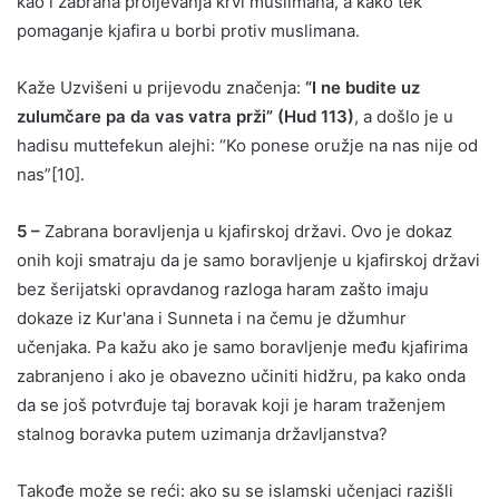
kao i zabrana proljevanja krvi muslimana, a kako tek
pomaganje kjafira u borbi protiv muslimana.
Kaže Uzvišeni u prijevodu značenja:
“I ne budite uz
zulumčare pa da vas vatra prži” (Hud 113)
, a došlo je u
hadisu muttefekun alejhi: “Ko ponese oružje na nas nije od
nas”[10].
5 –
Zabrana boravljenja u kjafirskoj državi. Ovo je dokaz
onih koji smatraju da je samo boravljenje u kjafirskoj državi
bez šerijatski opravdanog razloga haram zašto imaju
dokaze iz Kur'ana i Sunneta i na čemu je džumhur
učenjaka. Pa kažu ako je samo boravljenje među kjafirima
zabranjeno i ako je obavezno učiniti hidžru, pa kako onda
da se još potvrđuje taj boravak koji je haram traženjem
stalnog boravka putem uzimanja državljanstva?
Takođe može se reći: ako su se islamski učenjaci razišli