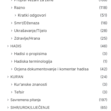
Razno
(118)
Kratki odgovori
(51)
Smrt/Dženaza
(16)
Ukrašavanje/Tijelo
(28)
Zdravlje/Hrana
(25)
HADIS
(46)
Hadisi o propisima
(3)
Hadiska terminologija
(1)
Ocjena dokumentovanje i komentar hadisa
(42)
KUR'AN
(24)
Kur'anske znanosti
(3)
Tefsir
(3)
Savremena pitanja
(197)
SIHR/UROK/LIJEČENJE
(65)