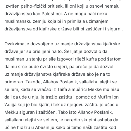
izvršen psiho-fizički pritisak, ili oni koji u osnovi nemaju
državljanstvo kao Palestinci. A ne mogu naći neku
muslimansku zemlju koja bi ih primila a uzimanjem
državljanstva od kjafirske države bili bi zaštićeni i sigurni.
Ovakvima je dozvoljeno uzimanje državljanstva kjafirske
države jer su prisiljeni na to. Šerijat je dozvolio da
musliman u stanju prisile izgovori riječi kufra pod šartom
da mu srce bude čvrsto u vjeri, pa preče je da dozvoli
uzimanje državljanstva kjafirske države ako je na to
primoran. Takođe, Allahov Poslanik, sallallahu alejhi ve
sellem, kada se vraćao iz Taifa a mušrici Mekke mu nisu
dali da uđe u nju, je tražio zaštitu i pomoć od Mut'im ibn
‘Adijja koji je bio kjafir, i tek uz njegovu zaštitu je ušao u
Mekku siguran i zaštićen. Tako isto Allahov Poslanik,
sallallahu alejhi ve sellem, je naredio skupini ashaba da
učine hidžru u Abesiniju kako bi tamo našli zaštitu kod