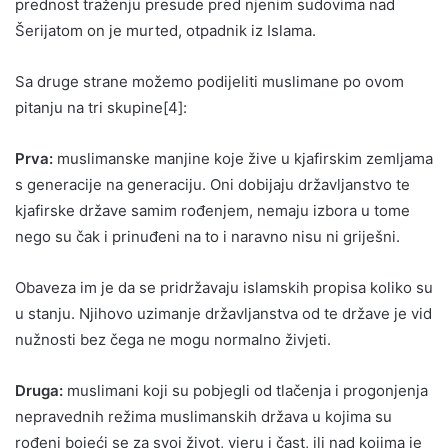
prednost traženju presude pred njenim sudovima nad
Šerijatom on je murted, otpadnik iz Islama.
Sa druge strane možemo podijeliti muslimane po ovom
pitanju na tri skupine[4]:
Prva:
muslimanske manjine koje žive u kjafirskim zemljama
s generacije na generaciju. Oni dobijaju državljanstvo te
kjafirske države samim rođenjem, nemaju izbora u tome
nego su čak i prinuđeni na to i naravno nisu ni griješni.
Obaveza im je da se pridržavaju islamskih propisa koliko su
u stanju. Njihovo uzimanje državljanstva od te države je vid
nužnosti bez čega ne mogu normalno živjeti.
Druga:
muslimani koji su pobjegli od tlačenja i progonjenja
nepravednih režima muslimanskih država u kojima su
rođeni bojeći se za svoj život, vjeru i čast, ili nad kojima je