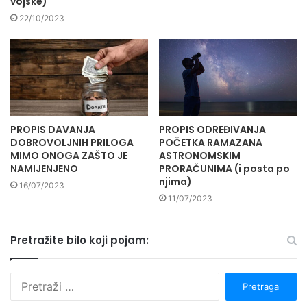
vojske)
22/10/2023
PROPIS DAVANJA
PROPIS ODREĐIVANJA
DOBROVOLJNIH PRILOGA
POČETKA RAMAZANA
MIMO ONOGA ZAŠTO JE
ASTRONOMSKIM
NAMIJENJENO
PRORAČUNIMA (i posta po
njima)
16/07/2023
11/07/2023
Pretražite bilo koji pojam:
P
r