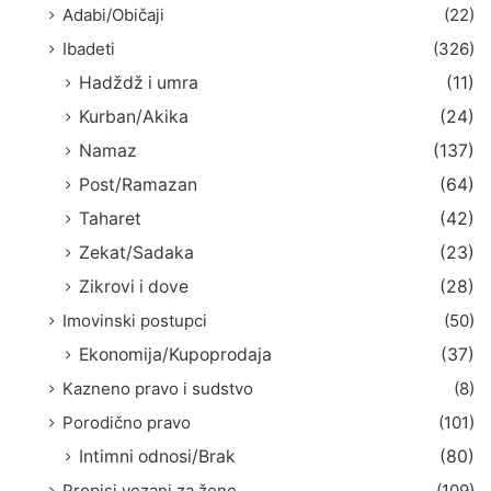
Adabi/Običaji
(22)
Ibadeti
(326)
Hadždž i umra
(11)
Kurban/Akika
(24)
Namaz
(137)
Post/Ramazan
(64)
Taharet
(42)
Zekat/Sadaka
(23)
Zikrovi i dove
(28)
Imovinski postupci
(50)
Ekonomija/Kupoprodaja
(37)
Kazneno pravo i sudstvo
(8)
Porodično pravo
(101)
Intimni odnosi/Brak
(80)
Propisi vezani za žene
(109)