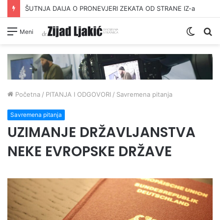
DAVANJE ZEKATA OFRLJE
Switc
Pr
Meni
skin
Početna
/
PITANJA I ODGOVORI
/
Savremena pitanja
Savremena pitanja
UZIMANJE DRŽAVLJANSTVA
NEKE EVROPSKE DRŽAVE