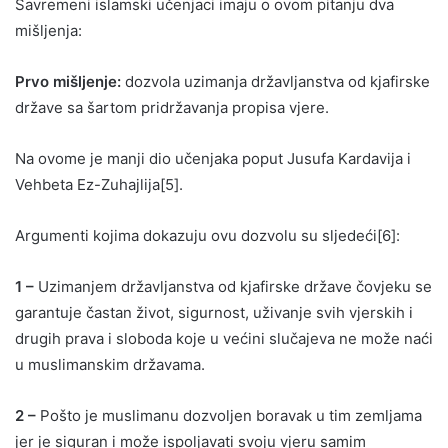
Savremeni islamski učenjaci imaju o ovom pitanju dva
mišljenja:
Prvo mišljenje:
dozvola uzimanja državljanstva od kjafirske
države sa šartom pridržavanja propisa vjere.
Na ovome je manji dio učenjaka poput Jusufa Kardavija i
Vehbeta Ez-Zuhajlija[5].
Argumenti kojima dokazuju ovu dozvolu su sljedeći[6]:
1 –
Uzimanjem državljanstva od kjafirske države čovjeku se
garantuje častan život, sigurnost, uživanje svih vjerskih i
drugih prava i sloboda koje u većini slučajeva ne može naći
u muslimanskim državama.
2 –
Pošto je muslimanu dozvoljen boravak u tim zemljama
jer je siguran i može ispoljavati svoju vjeru samim