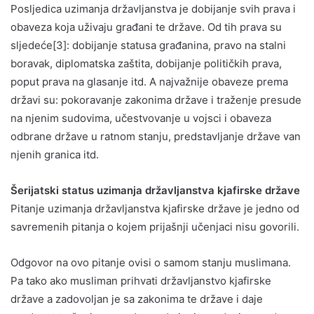
Posljedica uzimanja državljanstva je dobijanje svih prava i
obaveza koja uživaju građani te države. Od tih prava su
sljedeće[3]: dobijanje statusa građanina, pravo na stalni
boravak, diplomatska zaštita, dobijanje političkih prava,
poput prava na glasanje itd. A najvažnije obaveze prema
državi su: pokoravanje zakonima države i traženje presude
na njenim sudovima, učestvovanje u vojsci i obaveza
odbrane države u ratnom stanju, predstavljanje države van
njenih granica itd.
Šerijatski status uzimanja državljanstva kjafirske države
Pitanje uzimanja državljanstva kjafirske države je jedno od
savremenih pitanja o kojem prijašnji učenjaci nisu govorili.
Odgovor na ovo pitanje ovisi o samom stanju muslimana.
Pa tako ako musliman prihvati državljanstvo kjafirske
države a zadovoljan je sa zakonima te države i daje