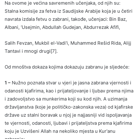
Na ovome je većina savremenih učenjaka, od njih su:
Stalna komisije za fetva iz Saudijske Arabije koja je u četiri
navrata izdala fetvu o zabrani, takođe, učenjaci: Bin Baz,
Albani, ‘Usejmin, Abdullah Gudejan, Abdurrezak Afifi,
Salih Fevzan, Mukbil el-Vadi'i, Muhammed Rešid Rida, Alijj
Tantavi i mnogi drugi[7].
Od mnoštva dokaza kojima dokazuju zabranu je sljedeće:
1 –
Nužno poznata stvar u vjeri je jasna zabrana vjernosti i
odanosti kjafirima, kao i prijateljovanje i ljubav prema njima
i zadovoljstvo sa munkerima koji su kod njih. A uzimanja
državljanstva (koje je političko-zakonska veza) od kjafirske
države uz stalni boravak u njoj je najjasniji vid ispoljavanja
te vjernosti, odanosti, ljubavi i prijateljstva prema kjafirima
koju je Uzvišeni Allah na nekoliko mjesta u Kur'anu