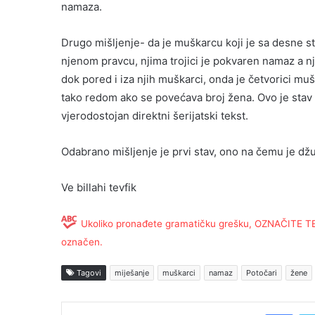
namaza.
Drugo mišljenje- da je muškarcu koji je sa desne st
njenom pravcu, njima trojici je pokvaren namaz a njo
dok pored i iza njih muškarci, onda je četvorici mušk
tako redom ako se povećava broj žena. Ovo je stav
vjerodostojan direktni šerijatski tekst.
Odabrano mišljenje je prvi stav, ono na čemu je dž
Ve billahi tevfik
Ukoliko pronađete gramatičku grešku, OZNAČITE TEKS
označen.
Tagovi
miješanje
muškarci
namaz
Potočari
žene
Facebook