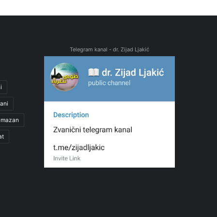
Telegram kanal - dr. Zijad Ljakić
i
ani
amazan
at