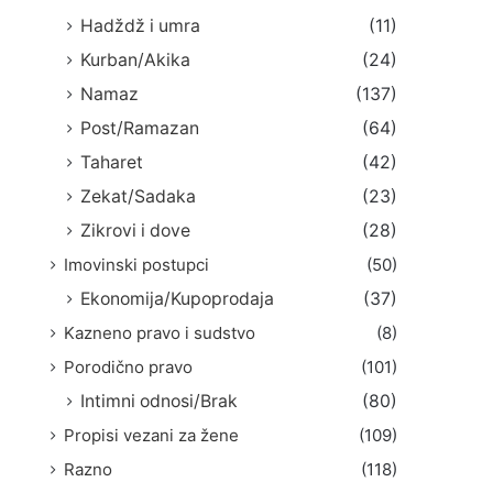
Hadždž i umra
(11)
Kurban/Akika
(24)
Namaz
(137)
Post/Ramazan
(64)
Taharet
(42)
Zekat/Sadaka
(23)
Zikrovi i dove
(28)
Imovinski postupci
(50)
Ekonomija/Kupoprodaja
(37)
Kazneno pravo i sudstvo
(8)
Porodično pravo
(101)
Intimni odnosi/Brak
(80)
Propisi vezani za žene
(109)
Razno
(118)