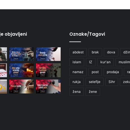
je objavljeni
Oznake/Tagovi
abdest
brak
dova
džin
islam
IZ
kur'an
muslim
namaz
post
prodaja
r
rukja
selefije
Sihr
zek
žena
žene