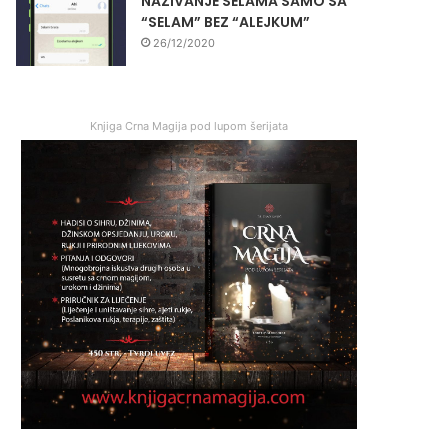
NAZIVANJE SELAMA SAMO SA
“SELAM” BEZ “ALEJKUM”
26/12/2020
Knjiga Crna Magija pod lupom šerijata