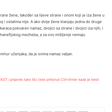
rane žene, također sa lijeve strane i onom koji je iza žene u
j i ostalima nije. A ako dvije žene klanjaju jedna do druge
araca pokvaren namaz, dvojici sa strane i dvojici iza njih, i
 hanefijskog mezheba, a za ovo mišljenje nemaju
umhur učenjaka, da je svima namaz valjan.
T i prijavite tako što ćete pritisnuti
Ctrl+Enter
kada je tekst
Twitter
LinkedIn
Tumblr
Pinterest
Reddit
Messenger
Share via Email
Print