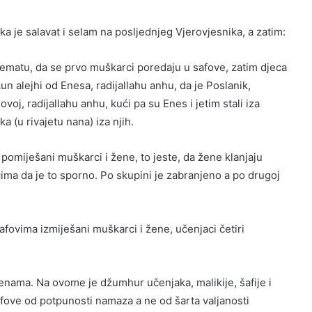
 je salavat i selam na posljednjeg Vjerovjesnika, a zatim:
žematu, da se prvo muškarci poredaju u safove, zatim djeca
 alejhi od Enesa, radijallahu anhu, da je Poslanik,
oj, radijallahu anhu, kući pa su Enes i jetim stali iza
a (u rivajetu nana) iza njih.
omiješani muškarci i žene, to jeste, da žene klanjaju
a da je to sporno. Po skupini je zabranjeno a po drugoj
afovima izmiješani muškarci i žene, učenjaci četiri
ženama. Na ovome je džumhur učenjaka, malikije, šafije i
afove od potpunosti namaza a ne od šarta valjanosti