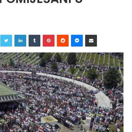
Twitter
LinkedIn
Tumblr
Pinterest
Reddit
Messenger
Share via Email