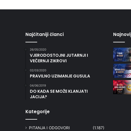
Najčitaniji članci
Najnovi
26/05/2020
VJERODOSTOJNI JUTARNJI I
VEČERNJI ZIKROVI
02/03/2020
PRAVILNO UZIMANJE GUSULA
04/06/2019
DO KADA SE MOŽE KLANJATI
JACIJA?
Kategorije
PITANJA I ODGOVORI
(1.187)