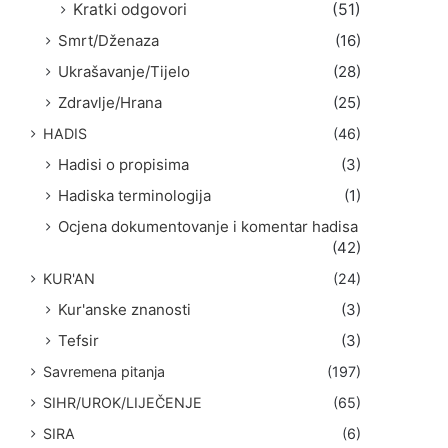
Kratki odgovori
(51)
Smrt/Dženaza
(16)
Ukrašavanje/Tijelo
(28)
Zdravlje/Hrana
(25)
HADIS
(46)
Hadisi o propisima
(3)
Hadiska terminologija
(1)
Ocjena dokumentovanje i komentar hadisa
(42)
KUR'AN
(24)
Kur'anske znanosti
(3)
Tefsir
(3)
Savremena pitanja
(197)
SIHR/UROK/LIJEČENJE
(65)
SIRA
(6)