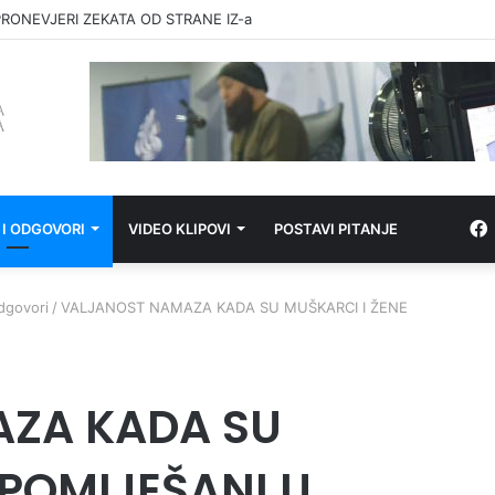
RONEVJERI ZEKATA OD STRANE IZ-a
 I ODGOVORI
VIDEO KLIPOVI
POSTAVI PITANJE
odgovori
/
VALJANOST NAMAZA KADA SU MUŠKARCI I ŽENE
ZA KADA SU
 POMIJEŠANI U