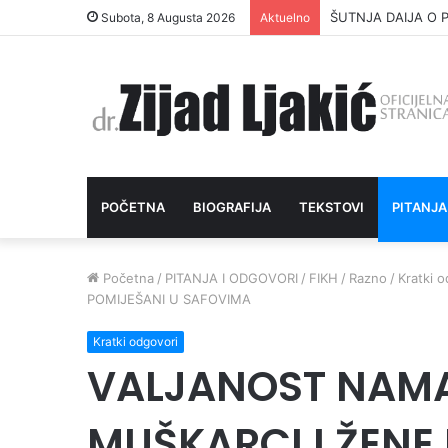
ŠUTNJA DAIJA O P
Subota, 8 Augusta 2026
Aktuelno
POČETNA
BIOGRAFIJA
TEKSTOVI
PITANJA
Početna
/
PITANJA I ODGOVORI
/
FIKH
/
Razno
/
Kratki 
POMIJEŠANI U SAFOVIMA
Kratki odgovori
VALJANOST NAMA
MUŠKARCI I ŽENE