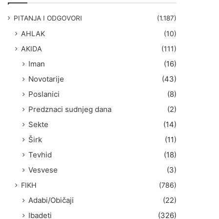
g
a
PITANJA I ODGOVORI
(1.187)
:
AHLAK
(10)
AKIDA
(111)
Iman
(16)
Novotarije
(43)
Poslanici
(8)
Predznaci sudnjeg dana
(2)
Sekte
(14)
Širk
(11)
Tevhid
(18)
Vesvese
(3)
FIKH
(786)
Adabi/Običaji
(22)
Ibadeti
(326)