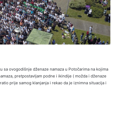
netu sa ovogodišnje dženaze namaza u Potočarima na kojima
 namaza, pretpostavljam podne i ikindije ( možda i dženaze
tio prije samog klanjanja i rekao da je iznimna situacija i