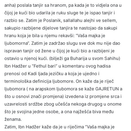
anha) poslala tanjir sa hranom, pa kada je to vidjela ona u
čijoj je kući bio udarila je ruku sluge te je ispao tanjir i
razbio se. Zatim je Poslanik, sallallahu alejhi ve sellem,
sakupio razbijene dijelove tanjira te nastojao da sakupi
hranu koja je bila u njemu rekavši: “Vaša majka je
ljubomorna“. Zatim je zadržao slugu sve dok mu nije dao
ispravan tanjir od žene u čijoj je kući bio a razbijeni je
ostavio u njenoj kući. (bilježi ga Buharija u svom Sahihu)
Ibn Hadžer u “Fethul bari“ u komentaru ovog hadisa
prenosi od Kadi Ijada jezičku a koja je ujedno i
terminološka definicija ljubomore. On kaže da je riječ
ljubomora ( na arapskom ljubomora se kaže GAJRETUN a
što u osnovi znači promjena) izvedena iz promjene srca i
uzavrelosti srdžbe zbog učešća nekoga drugog u onome
što je svojina jedne osobe, a ona najžešća biva među
ženama.
Zatim, Ibn Hadžer kaže da je u riječima “Vaša majka je