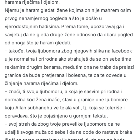
harama riječima i djelom.
Njemu je haram gledati žene kojima on nije mahrem osim
prvog nenamjernog pogleda a što je došlo u
vjerodostojnim hadisima. Prema tome, upozoravaj ga i
savjetuj da ne gleda druge žene odnosno da obara pogled
od onoga što je haram gledati.
– takođe, tvoja ljubomora zbog njegovih slika na facebook-
u je normalna i prirodna ako strahuješ da se on sebe time
reklamira drugim ženama, međutim ona ne traba da prelazi
granice da bude pretjerana i bolesna, te da te odvede u
činjenje harama riječima i djelom.
– znači, ti svoju ljubomoru, a koja je sasvim prirodna i
normalna kod žena inače, stavi u granice one ljubomore
koju Allah subhanehu ve te'ala voli, tj. koja se toleriše i
opravdava, što je pojašnjeno u gornjem tekstu,
– svoj strah da zbog tvoje prevelike ljubomore da ne
udaljiš svoga muža od sebe i da ne dođe do rastave braka