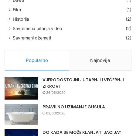
Dawa
(1)
Fikh
(1)
Historija
(2)
Savremena pitanja video
(2)
Savremeni džemati
(2)
Popularno
Najnovije
VJERODOSTOJNI JUTARNJI I VEČERNJI
ZIKROVI
26/05/2020
PRAVILNO UZIMANJE GUSULA
02/03/2020
DO KADA SE MOŽE KLANJATI JACIJA?