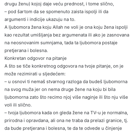
drugu ženu) kojoj daje veću prednost, i tome slično,
– pod šartom da se spomenuto zaista ispolji ili da
argumenti i indicije ukazuju na to.
A ljubomora žena koju Allah ne voli je ona koju žena ispolji
kao rezultat umišljanja bez argumenata ili ako je zasnovana
na neosnovanim sumnjama, tada ta ljubomora postaje
pretjerana i bolesna.
Konkretan odgovor na pitanje
A što se tiče konkretnog odgovora na tvoje pitanje, on je
može rezimirati u sljedećem:
– u osnovi ti nemaš stvarnog razloga da budeš ljubomorna
na svog muža jer on nema druge žene na koju bi bila
ljubomorna zato što recimo njoj više naginje ili što nju više
voli ili slično.
– tvoja ljubomora kada on gleda žene na TV-u je normalna,
prirodna i opravdana, ali ona ne traba da prelazi granice, tj.
da bude pretjerana i bolesna, te da te odvede u činjenje