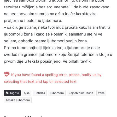
liječi sa samokontrolom u ljubomori, tj. da ona ne bude
rezultat umišljanja bez argumenata ili da bude zasnovana
na neosnovanim sumnjama a što inače karaktezira
pretjeranu i bolesnu ljubomoru.
– sa druge strane, neka tvoj muž pročita kako Islam tretira
ljubomoru žena i kako se Poslanik, sallallahu alejhi ve
sellem, ophodio prema ljubomori svojih žena.
Prema tome, najbolji lijek za tvoju ljubomoru je da je
svedeš na granice ljubomore koju Šerijat toleriše a što je u
prvom dijelu teksta pojašnjeno. Ve billahi tevfik.
If you have found a spelling error, please, notify us by
selecting that text and
tap
on selected text.
Tagovi
Ajša
Hatidža
ljubomora
Zejneb bint Džahš
žene
ženska ljubomora