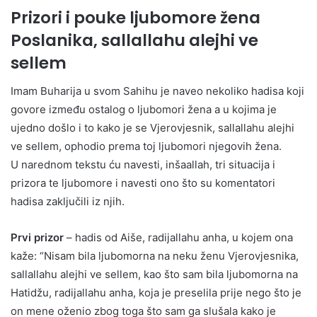
Prizori i pouke ljubomore žena
Poslanika, sallallahu alejhi ve
sellem
Imam Buharija u svom Sahihu je naveo nekoliko hadisa koji
govore između ostalog o ljubomori žena a u kojima je
ujedno došlo i to kako je se Vjerovjesnik, sallallahu alejhi
ve sellem, ophodio prema toj ljubomori njegovih žena.
U narednom tekstu ću navesti, inšaallah, tri situacija i
prizora te ljubomore i navesti ono što su komentatori
hadisa zaključili iz njih.
Prvi prizor
– hadis od Aiše, radijallahu anha, u kojem ona
kaže: “Nisam bila ljubomorna na neku ženu Vjerovjesnika,
sallallahu alejhi ve sellem, kao što sam bila ljubomorna na
Hatidžu, radijallahu anha, koja je preselila prije nego što je
on mene oženio zbog toga što sam ga slušala kako je