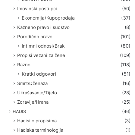
Imovinski postupci
(50)
Ekonomija/Kupoprodaja
(37)
Kazneno pravo i sudstvo
(8)
Porodično pravo
(101)
Intimni odnosi/Brak
(80)
Propisi vezani za žene
(109)
Razno
(118)
Kratki odgovori
(51)
Smrt/Dženaza
(16)
Ukrašavanje/Tijelo
(28)
Zdravlje/Hrana
(25)
HADIS
(46)
Hadisi o propisima
(3)
Hadiska terminologija
(1)