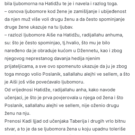
bila ljubomorna na Hatidžu te je i navela i razlog toga.
– osnova ljubomore kod žene je zamišljanje i ubijeđenost
da njen muž više voli drugu ženu a da često spominjanje
druge žene ukazuje na tu ljubav.
– razlozi ljubomore Aiše na Hatidžu, radijallahu anhuma,
su: što je često spominjao, tj.hvalio, što mu je bilo
naređeno da je obraduje kućom u Džennetu, kao i zbog
njegovog neprestanog davanja hedija njenim
prijateljicama, a sve ovo spomenuto ukazuje da ju je zbog
toga mnogo volio Poslanik, sallallahu alejhi ve sellem, a što
je Aiši još više povećavalo ljubomoru.
Od vrijednosi Hatidže, radijallahu anha, kako navode
učenjaci, je što je prva povjerovala u njega od žena i što
Poslanik, sallallahu alejhi ve sellem, nije oženio drugu
ženu na nju.
Prenosi Kadi Ijjad od učenjaka Taberija i drugih vrlo bitnu
stvar, a to je da se ljubomora žena u koju upadnu toleriše