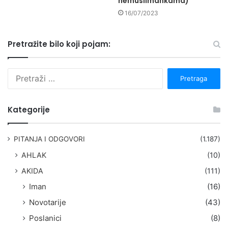
nemuslimankama)
16/07/2023
Pretražite bilo koji pojam:
P
r
e
t
Kategorije
r
a
g
PITANJA I ODGOVORI
(1.187)
a
AHLAK
(10)
:
AKIDA
(111)
Iman
(16)
Novotarije
(43)
Poslanici
(8)