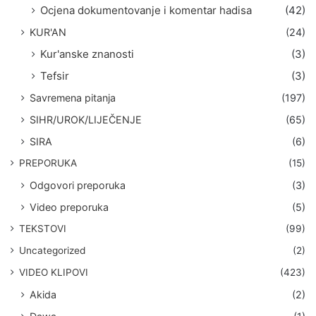
Ocjena dokumentovanje i komentar hadisa
(42)
KUR'AN
(24)
Kur'anske znanosti
(3)
Tefsir
(3)
Savremena pitanja
(197)
SIHR/UROK/LIJEČENJE
(65)
SIRA
(6)
PREPORUKA
(15)
Odgovori preporuka
(3)
Video preporuka
(5)
TEKSTOVI
(99)
Uncategorized
(2)
VIDEO KLIPOVI
(423)
Akida
(2)