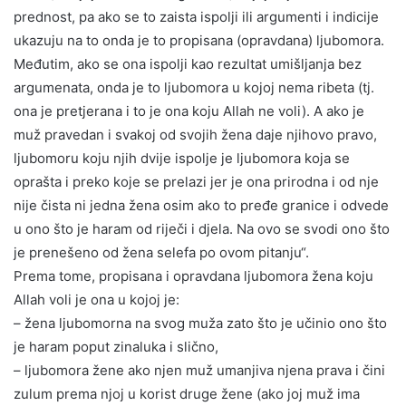
prednost, pa ako se to zaista ispolji ili argumenti i indicije
ukazuju na to onda je to propisana (opravdana) ljubomora.
Međutim, ako se ona ispolji kao rezultat umišljanja bez
argumenata, onda je to ljubomora u kojoj nema ribeta (tj.
ona je pretjerana i to je ona koju Allah ne voli). A ako je
muž pravedan i svakoj od svojih žena daje njihovo pravo,
ljubomoru koju njih dvije ispolje je ljubomora koja se
oprašta i preko koje se prelazi jer je ona prirodna i od nje
nije čista ni jedna žena osim ako to pređe granice i odvede
u ono što je haram od riječi i djela. Na ovo se svodi ono što
je prenešeno od žena selefa po ovom pitanju“.
Prema tome, propisana i opravdana ljubomora žena koju
Allah voli je ona u kojoj je:
– žena ljubomorna na svog muža zato što je učinio ono što
je haram poput zinaluka i slično,
– ljubomora žene ako njen muž umanjiva njena prava i čini
zulum prema njoj u korist druge žene (ako joj muž ima