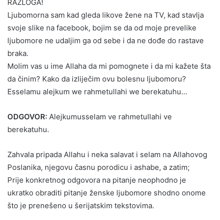
RAZLOGA!
Ljubomorna sam kad gleda likove žene na TV, kad stavlja
svoje slike na facebook, bojim se da od moje prevelike
ljubomore ne udaljim ga od sebe i da ne dođe do rastave
braka.
Molim vas u ime Allaha da mi pomognete i da mi kažete šta
da činim? Kako da izliječim ovu bolesnu ljubomoru?
Esselamu alejkum we rahmetullahi we berekatuhu…
ODGOVOR:
Alejkumusselam ve rahmetullahi ve
berekatuhu.
Zahvala pripada Allahu i neka salavat i selam na Allahovog
Poslanika, njegovu časnu porodicu i ashabe, a zatim;
Prije konkretnog odgovora na pitanje neophodno je
ukratko obraditi pitanje ženske ljubomore shodno onome
što je prenešeno u šerijatskim tekstovima.