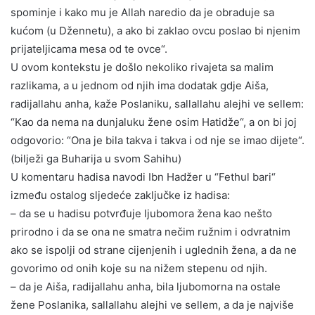
spominje i kako mu je Allah naredio da je obraduje sa
kućom (u Džennetu), a ako bi zaklao ovcu poslao bi njenim
prijateljicama mesa od te ovce“.
U ovom kontekstu je došlo nekoliko rivajeta sa malim
razlikama, a u jednom od njih ima dodatak gdje Aiša,
radijallahu anha, kaže Poslaniku, sallallahu alejhi ve sellem:
“Kao da nema na dunjaluku žene osim Hatidže“, a on bi joj
odgovorio: “Ona je bila takva i takva i od nje se imao dijete“.
(bilježi ga Buharija u svom Sahihu)
U komentaru hadisa navodi Ibn Hadžer u “Fethul bari“
između ostalog sljedeće zaključke iz hadisa:
– da se u hadisu potvrđuje ljubomora žena kao nešto
prirodno i da se ona ne smatra nečim ružnim i odvratnim
ako se ispolji od strane cijenjenih i uglednih žena, a da ne
govorimo od onih koje su na nižem stepenu od njih.
– da je Aiša, radijallahu anha, bila ljubomorna na ostale
žene Poslanika, sallallahu alejhi ve sellem, a da je najviše