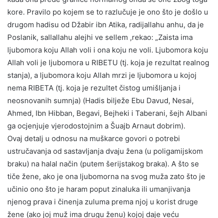
kore. Pravilo po kojem se to razlučuje je ono što je došlo u
drugom hadisu od Džabir ibn Atika, radijallahu anhu, da je
Poslanik, sallallahu alejhi ve sellem ,rekao: „Zaista ima
ljubomora koju Allah voli i ona koju ne voli. Ljubomora koju
Allah voli je ljubomora u RIBETU (tj. koja je rezultat realnog
stanja), a ljubomora koju Allah mrzi je ljubomora u kojoj
nema RIBETA (tj. koja je rezultet čistog umišljanja i
neosnovanih sumnja) (Hadis bilježe Ebu Davud, Nesai,
Ahmed, Ibn Hibban, Begavi, Bejheki i Taberani, šejh Albani
ga ocjenjuje vjerodostojnim a Šuajb Arnaut dobrim).
Ovaj detalj u odnosu na muškarce govori o potrebi
ustručavanja od sastavljanja dvaju žena (u poligamijskom
braku) na halal način (putem šerijstakog braka). A što se
tiče žene, ako je ona ljubomorna na svog muža zato što je
učinio ono što je haram poput zinaluka ili umanjivanja
njenog prava i činenja zuluma prema njoj u korist druge
žene (ako joj muž ima drugu ženu) kojoj daje veću