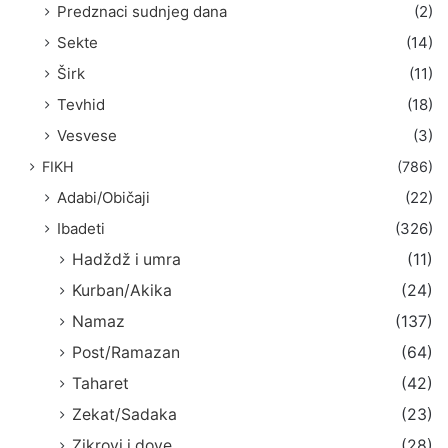
Predznaci sudnjeg dana
(2)
Sekte
(14)
Širk
(11)
Tevhid
(18)
Vesvese
(3)
FIKH
(786)
Adabi/Običaji
(22)
Ibadeti
(326)
Hadždž i umra
(11)
Kurban/Akika
(24)
Namaz
(137)
Post/Ramazan
(64)
Taharet
(42)
Zekat/Sadaka
(23)
Zikrovi i dove
(28)