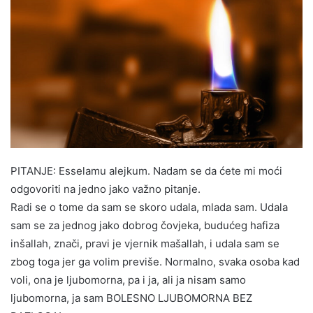
PITANJE: Esselamu alejkum. Nadam se da ćete mi moći
odgovoriti na jedno jako važno pitanje.
Radi se o tome da sam se skoro udala, mlada sam. Udala
sam se za jednog jako dobrog čovjeka, budućeg hafiza
inšallah, znači, pravi je vjernik mašallah, i udala sam se
zbog toga jer ga volim previše. Normalno, svaka osoba kad
voli, ona je ljubomorna, pa i ja, ali ja nisam samo
ljubomorna, ja sam BOLESNO LJUBOMORNA BEZ