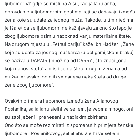
ljubomorna“ gdje se misli na Aišu, radijallahu anha,
opravdanje u ljubomornim gestima koji se dešavaju između
žena koje su udate za jednog muža. Takođe, u tim riječima
je išaret da se ljubomorni ne kažnjavaju za ono što ispolje
zbog ljubomore osim u nadoknađivanju materijalne štete.
Na drugom mjestu u „Fethul bariju“ kaže Ibn Hadžer: „Žene
koje su udate za jednog muškarca (u poligamijskom braku)
se nazivaju DARAIR (množina od DARRA, što znači „ona
koja nanosi štetu“ a misli se na štetu drugim ženama od
muža) jer svakoj od njih se nanese neka šteta od druge
žene zbog ljubomore“.
Ovakvih primjera ljubomore između žena Allahovog
Poslanika, sallallahu alejhi ve sellem, je veoma mnogo, oni
su zabilježeni i preneseni u hadiskim zbirkama.
Ono što se može rezimirati iz spomenutih primjera ženske
ljubomore i Poslanikovog, sallallahu alejhi ve sellem,