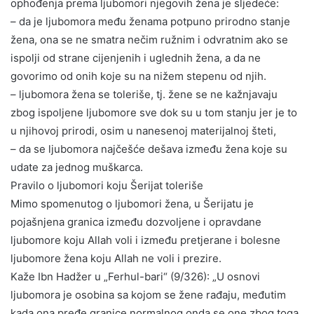
ophođenja prema ljubomori njegovih žena je sljedeće:
– da je ljubomora među ženama potpuno prirodno stanje
žena, ona se ne smatra nečim ružnim i odvratnim ako se
ispolji od strane cijenjenih i uglednih žena, a da ne
govorimo od onih koje su na nižem stepenu od njih.
– ljubomora žena se toleriše, tj. žene se ne kažnjavaju
zbog ispoljene ljubomore sve dok su u tom stanju jer je to
u njihovoj prirodi, osim u nanesenoj materijalnoj šteti,
– da se ljubomora najčešće dešava između žena koje su
udate za jednog muškarca.
Pravilo o ljubomori koju Šerijat toleriše
Mimo spomenutog o ljubomori žena, u Šerijatu je
pojašnjena granica između dozvoljene i opravdane
ljubomore koju Allah voli i između pretjerane i bolesne
ljubomore žena koju Allah ne voli i prezire.
Kaže Ibn Hadžer u „Ferhul-bari“ (9/326): „U osnovi
ljubomora je osobina sa kojom se žene rađaju, međutim
kada ona pređe granice normalnog onda se one zbog toga