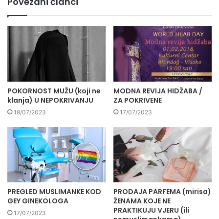
Povezani članci
POKORNOST MUŽU (koji ne
MODNA REVIJA HIDŽABA /
klanja) U NEPOKRIVANJU
ZA POKRIVENE
18/07/2023
17/07/2023
PREGLED MUSLIMANKE KOD
PRODAJA PARFEMA (mirisa)
GEY GINEKOLOGA
ŽENAMA KOJE NE
PRAKTIKUJU VJERU (ili
17/07/2023