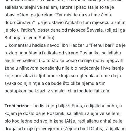
sallallahu alejhi ve sellem, šatore i pitao šta je to te je
obaviješten, pa je rekao:“Zar mislite da sa time činite
dobročinstvo?“, pa je ostavio i'atikaf u tom mjesecu a zatim
je bio u i'atikafu deset dana od mjeseca Ševvala. (bilježi ga
Buharija u svom Sahihu)
U komentaru hadisa navodi Ibn Hadžer u “Fethul bari“ da je
razlog napuštanja i'atikafa od strane Poslanika, sallallahu
alejhi ve sellem, bio to što se bojao da nije motiv njegovih
žena u njihovom ponašanju nije bio natjecanje i hvalisanje
koje proizilazi iz ljubomore koja se ogledala u tome da ja
svaka od njih htjela da bude što bliže njemu a tim
postupkom se izlazi iz smisla i cilja ibadeta i'atikafa.
Treći prizor
– hadis kojeg bilježi Enes, radijallahu anhu, u
kojem je došlo da je Poslanik, sallallahu alejhi ve sellem,
bio kod jedne od svojih žena (Aiše, radijallahu anha) pa je
druga od majki pravovjernih (Zejneb bint Džahš, radijallahu