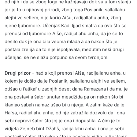
od njih i da se zbog toga ne kažnjavaju dok su u tom stanju
jer je to u njihovoj prirodi, zbog toga Poslanik, sallallahu
alejhi ve sellem, nije korio Aišu, radijallahu anha, zbog
njene ljubomore. Učenjak Kadi Ijjad smatra da ovo što se
prenosi od ljubomore Aiše, radijallahu anha, da je se to
desilo dok je ona bila veoma mlada a da nakon što je
postala zrelija da to nije ispoljavala, međutim neki drugi
učenjaci se ne slažu potpuno sa ovom tvrdnjom.
Drugi prizor
– hadis koji prenosi Aiša, radijallahu anha, u
kojem je došlo da je Poslanik, sallallahu alejhi ve sellem,
otišao u i'atikaf u zadnjih deset dana Ramazana i da mu je
ona postavila šator unutar mesdžida pa on nakon što bi
klanjao sabah namaz ušao bi u njega. A zatim kaže da je
Hafsa, radijallahu anha, od nje zatražila dozvolu da i ona
sebi napravi šator što joj je ona i dopustila. A čim je to
vidjela Zejneb bint Džahš, radijallahu anha, i ona je sebi
postavila šator. Pa nakon što je osvanilo vidio je Poslanik,