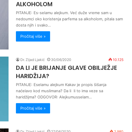
ALKOHOLOM
PITANJE: Es-selamu alejkum. Već duže vreme sam u
nedoumci oko koristenja parfema sa alkoholom, pitala sam
dosta njih i svako…
Pročitaj više »
Dr. Zijad Ljakić
30/06/2020
10.125
DA LI JE BRIJANJE GLAVE OBILJEŽJE
HARIDŽIJA?
PITANJE: Eselamu alejkum Kakav je propis šišanja
naćelavo kod muslimana? Da li li to ima veze sa
haridžijma? ODGOVOR: Alejkumusselam…
Pročitaj više »
Dr. Zijad Ljakić
27/06/2020
2.980