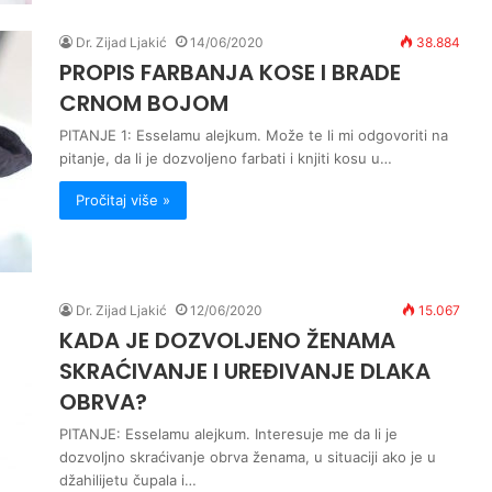
Dr. Zijad Ljakić
14/06/2020
38.884
PROPIS FARBANJA KOSE I BRADE
CRNOM BOJOM
PITANJE 1: Esselamu alejkum. Može te li mi odgovoriti na
pitanje, da li je dozvoljeno farbati i knjiti kosu u…
Pročitaj više »
Dr. Zijad Ljakić
12/06/2020
15.067
KADA JE DOZVOLJENO ŽENAMA
SKRAĆIVANJE I UREĐIVANJE DLAKA
OBRVA?
PITANJE: Esselamu alejkum. Interesuje me da li je
dozvoljno skraćivanje obrva ženama, u situaciji ako je u
džahilijetu čupala i…