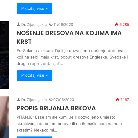
Pročitaj više »
Dr. Zijad Ljakić
11/06/2020
6.285
NOŠENJE DRESOVA NA KOJIMA IMA
KRST
Es-Selamu alejkum. Da li je dozvoljeno nošenje dresova
koji na sebi imaju krst, poput dresova Engleske, Švedske i
drugih reprezentacija?…
Pročitaj više »
Dr. Zijad Ljakić
07/06/2020
7.167
PROPIS BRIJANJA BRKOVA
PITANJE: Esselam alejkum. Je li dozvoljeno umjesto
skraćivanja da brijem brkove ili da ih mašinicom na nulu
skratim? Nekako mi…