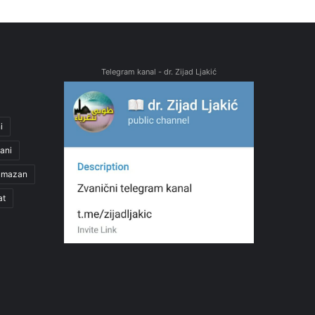
Telegram kanal - dr. Zijad Ljakić
i
ani
amazan
at