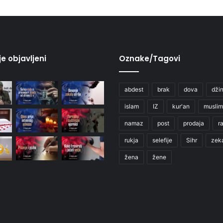
je objavljeni
Oznake/Tagovi
abdest
brak
dova
džin
islam
IZ
kur'an
muslim
namaz
post
prodaja
r
rukja
selefije
Sihr
zek
žena
žene