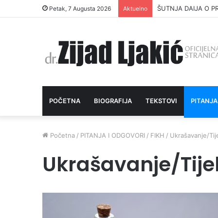
ŠUTNJA DAIJA O P
Petak, 7 Augusta 2026
Aktuelno
POČETNA
BIOGRAFIJA
TEKSTOVI
PITANJA
Početna
/
PITANJA I ODGOVORI
/
FIKH
/
Ukrašavanje/Tij
Ukrašavanje/Tije