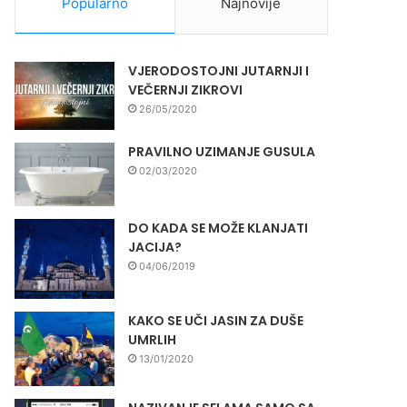
Popularno
Najnovije
VJERODOSTOJNI JUTARNJI I
VEČERNJI ZIKROVI
26/05/2020
PRAVILNO UZIMANJE GUSULA
02/03/2020
DO KADA SE MOŽE KLANJATI
JACIJA?
04/06/2019
KAKO SE UČI JASIN ZA DUŠE
UMRLIH
13/01/2020