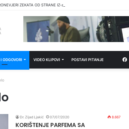
RONEVJERI ZEKATA OD STRANE IZ-a
 I ODGOVORI
VIDEO KLIPOVI
POSTAVI PITANJE
elo
lo
Dr. Zijad Ljakić
07/07/2020
8.667
KORIŠTENJE PARFEMA SA