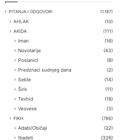
g
a
PITANJA I ODGOVORI
(1.187)
:
AHLAK
(10)
AKIDA
(111)
Iman
(16)
Novotarije
(43)
Poslanici
(8)
Predznaci sudnjeg dana
(2)
Sekte
(14)
Širk
(11)
Tevhid
(18)
Vesvese
(3)
FIKH
(786)
Adabi/Običaji
(22)
Ibadeti
(326)