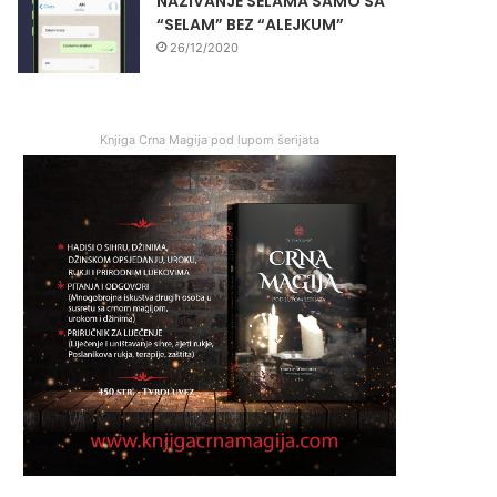
NAZIVANJE SELAMA SAMO SA
“SELAM” BEZ “ALEJKUM”
26/12/2020
Knjiga Crna Magija pod lupom šerijata