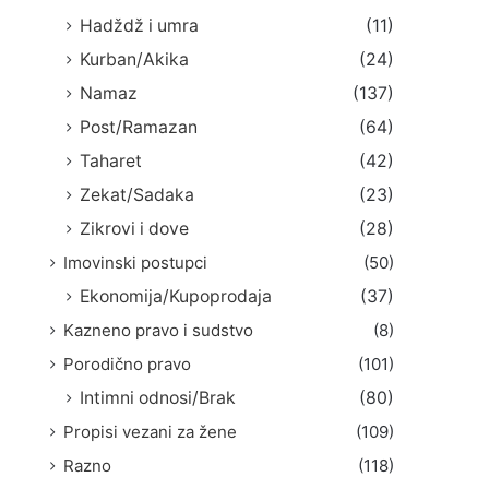
Hadždž i umra
(11)
Kurban/Akika
(24)
Namaz
(137)
Post/Ramazan
(64)
Taharet
(42)
Zekat/Sadaka
(23)
Zikrovi i dove
(28)
Imovinski postupci
(50)
Ekonomija/Kupoprodaja
(37)
Kazneno pravo i sudstvo
(8)
Porodično pravo
(101)
Intimni odnosi/Brak
(80)
Propisi vezani za žene
(109)
Razno
(118)