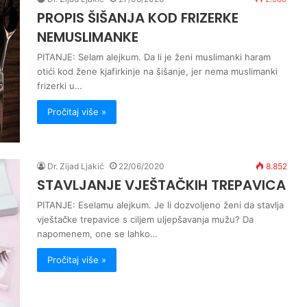
PROPIS ŠIŠANJA KOD FRIZERKE
NEMUSLIMANKE
PITANJE: Selam alejkum. Da li je ženi muslimanki haram
otići kod žene kjafirkinje na šišanje, jer nema muslimanki
frizerki u…
Pročitaj više »
Dr. Zijad Ljakić
22/06/2020
8.852
STAVLJANJE VJEŠTAČKIH TREPAVICA
PITANJE: Eselamu alejkum. Je li dozvoljeno ženi da stavlja
vještačke trepavice s ciljem uljepšavanja mužu? Da
napomenem, one se lahko…
Pročitaj više »