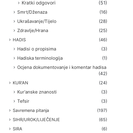
Kratki odgovori
(51)
Smrt/Dženaza
(16)
Ukrašavanje/Tijelo
(28)
Zdravlje/Hrana
(25)
HADIS
(46)
Hadisi o propisima
(3)
Hadiska terminologija
(1)
Ocjena dokumentovanje i komentar hadisa
(42)
KUR'AN
(24)
Kur'anske znanosti
(3)
Tefsir
(3)
Savremena pitanja
(197)
SIHR/UROK/LIJEČENJE
(65)
SIRA
(6)