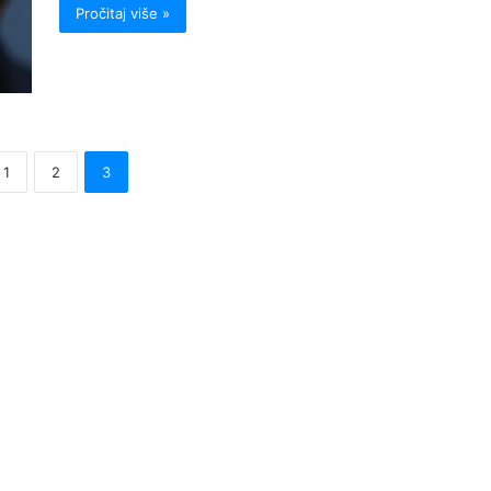
Pročitaj više »
1
2
3