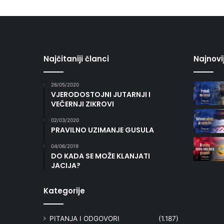
Najčitaniji članci
Najnovi
26/05/2020
VJERODOSTOJNI JUTARNJI I
VEČERNJI ZIKROVI
02/03/2020
PRAVILNO UZIMANJE GUSULA
04/06/2019
DO KADA SE MOŽE KLANJATI
JACIJA?
Kategorije
PITANJA I ODGOVORI
(1.187)