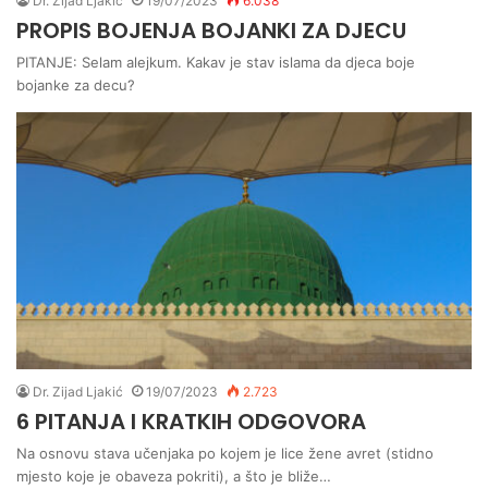
Dr. Zijad Ljakić
19/07/2023
6.038
PROPIS BOJENJA BOJANKI ZA DJECU
PITANJE: Selam alejkum. Kakav je stav islama da djeca boje
bojanke za decu?
Dr. Zijad Ljakić
19/07/2023
2.723
6 PITANJA I KRATKIH ODGOVORA
Na osnovu stava učenjaka po kojem je lice žene avret (stidno
mjesto koje je obaveza pokriti), a što je bliže…