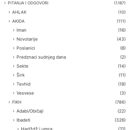
g
PITANJA I ODGOVORI
(1.187)
a
AHLAK
(10)
:
AKIDA
(111)
Iman
(16)
Novotarije
(43)
Poslanici
(8)
Predznaci sudnjeg dana
(2)
Sekte
(14)
Širk
(11)
Tevhid
(18)
Vesvese
(3)
FIKH
(786)
Adabi/Običaji
(22)
Ibadeti
(326)
Hadždž i umra
(11)