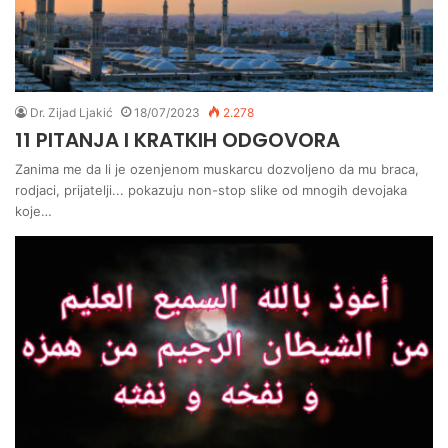
Dr. Zijad Ljakić
18/07/2023
2.278
11 PITANJA I KRATKIH ODGOVORA
Zanima me da li je ozenjenom muskarcu dozvoljeno da mu braca,
rodjaci, prijatelji... pokazuju non-stop slike od mnogih devojaka
koje…