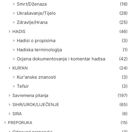
Smrt/Dženaza
(16)
Ukrašavanje/Tijelo
(28)
Zdravlje/Hrana
(25)
HADIS
(46)
Hadisi o propisima
(3)
Hadiska terminologija
(1)
Ocjena dokumentovanje i komentar hadisa
(42)
KUR'AN
(24)
Kur'anske znanosti
(3)
Tefsir
(3)
Savremena pitanja
(197)
SIHR/UROK/LIJEČENJE
(65)
SIRA
(6)
PREPORUKA
(15)
Odgovori preporuka
(3)