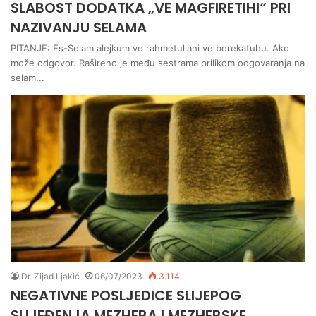
SLABOST DODATKA „VE MAGFIRETIHI“ PRI
NAZIVANJU SELAMA
PITANJE: Es-Selam alejkum ve rahmetullahi ve berekatuhu. Ako
može odgovor. Rašireno je među sestrama prilikom odgovaranja na
selam...
Dr. Zijad Ljakić
06/07/2023
3.114
NEGATIVNE POSLJEDICE SLIJEPOG
SLIJEĐENJA MEZHEBA I MEZHEBSKE