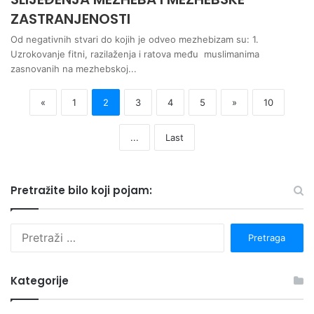
ZASTRANJENOSTI
Od negativnih stvari do kojih je odveo mezhebizam su: 1.
Uzrokovanje fitni, razilaženja i ratova među muslimanima
zasnovanih na mezhebskoj...
«
1
2
3
4
5
»
10
...
Last
Pretražite bilo koji pojam:
P
r
e
t
Kategorije
r
a