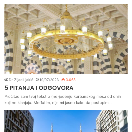
Dr. Zijad Ljakić
19/07/2023
3.068
5 PITANJA I ODGOVORA
Pročitao sam tvoj tekst o (ne)jedenju kurbanskog mesa od onih
koji ne klanjaju. Međutim, nije mi jasno kako da postupim…