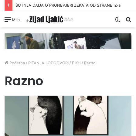
ŠUTNJA DAIJA O PRONEVJERI ZEKATA OD STRANE IZ-a
Switc
Pr
Meni
skin
Početna
/
PITANJA I ODGOVORI
/
FIKH
/
Razno
Razno