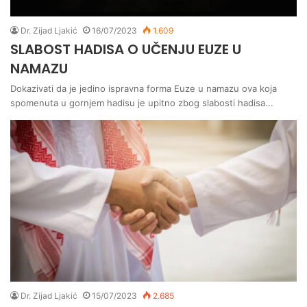
Dr. Zijad Ljakić
16/07/2023
1.609
SLABOST HADISA O UČENJU EUZE U
NAMAZU
Dokazivati da je jedino ispravna forma Euze u namazu ova koja
spomenuta u gornjem hadisu je upitno zbog slabosti hadisa...
Dr. Zijad Ljakić
15/07/2023
2.685