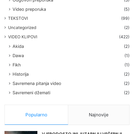
Video preporuka
(5)
TEKSTOVI
(99)
Uncategorized
(2)
VIDEO KLIPOVI
(422)
Akida
(2)
Dawa
(1)
Fikh
(1)
Historija
(2)
Savremena pitanja video
(2)
Savremeni džemati
(2)
Popularno
Najnovije
VJERODOSTOJNI JUTARNJI I VEČERNJI